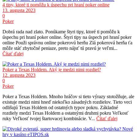
4 tipy, ktoré ti pomôžu k úspechu pri hraní poker online
13. augusta 2023
0
Poker
Dobrá rada nad zlato. Ponúkame štyri tipy, ktoré ti pomôžu k
úspechu pri hraní poker online. Štyri tipy na úspech pri hraní poker
online Použi správnu online pokerovú herňu Zlá pokerová herňa ťa
môže stáť zbytočné peniaze, preto nájsť tú pravú je veľmi...
Čítať ďalej
Poker a Texas Holdem. Aký je medzi nimi rozdiel?
12. augusta 2023
0
Poker
Poker a Texas Holdem. Mnoho hráčov si tieto výrazy stotožňuje, ale
existuje medzi nimi hneď niekoľko zásadných rozdielov. Tieto veci
odlišujú Texas Holdem od ostatných typov pokru. Základné
rozdiely medzi Texas Holdem a ostatnými druhmi pokru Veľkosť
ruky Veľkosť tvojej štartovacej kombinácie. V...
Čítať ďalej