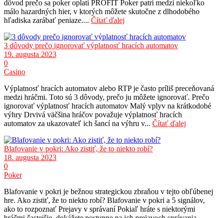
dôvod prečo sa poker oplatí PROFIT Poker patrí medzi niekoľko
málo hazardných hier, v ktorých môžete skutočne z dlhodobého
hľadiska zarábať peniaze....
Čítať ďalej
3 dôvody prečo ignorovať výplatnosť hracích automatov
19. augusta 2023
0
Casino
Výplatnosť hracích automatov alebo RTP je často príliš preceňovaná
medzi hráčmi. Toto sú 3 dôvody, prečo ju môžete ignorovať. Prečo
ignorovať výplatnosť hracích automatov Malý vplyv na krátkodobé
výhry Drvivá väčšina hráčov považuje výplatnosť hracích
automatov za ukazovateľ ich šancí na výhru v...
Čítať ďalej
Blafovanie v pokri: Ako zistiť, že to niekto robí?
18. augusta 2023
0
Poker
Blafovanie v pokri je bežnou strategickou zbraňou v tejto obľúbenej
hre. Ako zistiť, že to niekto robí? Blafovanie v pokri a 5 signálov,
ako to rozpoznať Prejavy v správaní Pokiaľ hráte s niektorými
hráčmi častejšie, dokážete postupne na ich prejavoch správania