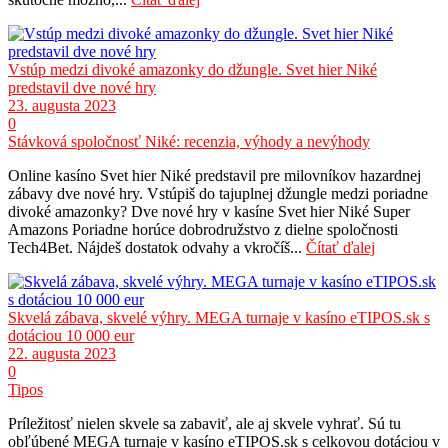
Vstúp medzi divoké amazonky do džungle. Svet hier Niké
predstavil dve nové hry
23. augusta 2023
0
Stávková spoločnosť Niké: recenzia, výhody a nevýhody
Online kasíno Svet hier Niké predstavil pre milovníkov hazardnej
zábavy dve nové hry. Vstúpiš do tajuplnej džungle medzi poriadne
divoké amazonky? Dve nové hry v kasíne Svet hier Niké Super
Amazons Poriadne horúce dobrodružstvo z dielne spoločnosti
Tech4Bet. Nájdeš dostatok odvahy a vkročíš...
Čítať ďalej
Skvelá zábava, skvelé výhry. MEGA turnaje v kasíno eTIPOS.sk s
dotáciou 10 000 eur
22. augusta 2023
0
Tipos
Príležitosť nielen skvele sa zabaviť, ale aj skvele vyhrať. Sú tu
obľúbené MEGA turnaje v kasíno eTIPOS.sk s celkovou dotáciou v