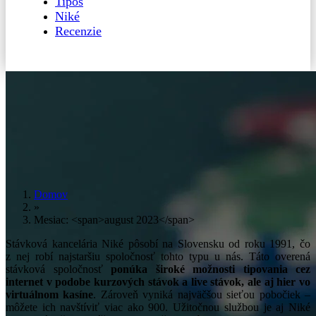
Tipos
Niké
Recenzie
Domov
»
Mesiac: <span>august 2023</span>
Stávková kancelária Niké pôsobí na Slovensku od roku 1991, čo
z nej robí najstaršiu spoločnosť tohto typu u nás. Táto overená
stávková spoločnosť
ponúka široké možnosti tipovania cez
internet v podobe kurzových stávok a live stávok, ale aj hier vo
virtuálnom kasíne
. Zároveň vyniká najväčšou sieťou pobočiek –
môžete ich navštíviť viac ako 900. Užitočnou službou je aj Niké