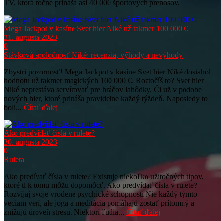
TV, ktorá ročne prináša asi 40 000 športových prenosov.
Mega Jackpot v kasíne Svet hier Niké už takmer 100 000 €
31. augusta 2023
0
Stávková spoločnosť Niké: recenzia, výhody a nevýhody
Zbystri pozornosť! Mega Jackpot v kasíne Svet hier Niké dosiahol
hodnotu už takmer magických 100 000 €. Roztočíš to? Svet hier
Niké neprestáva servírovať pre hráčov lahôdky. Či už v podobe
nových hier, ktoré prináša pravidelne každý týždeň. Naposledy to
boli...
Čítať ďalej
Ako predvídať čísla v rulete?
30. augusta 2023
0
Ruleta
Ako predívať čísla v rulete? Existuje niekoľko užitočných tipov,
ktoré ti k tomu môžu dopomôcť. Ako predvídať čísla v rulete?
Rozvíjaj svoje vrodené psychické schopnosti Nie každý týmto
veciam verí, ale joga a meditácia pomáhajú zostať prítomný a
znižujú úroveň stresu. Niektorí ľudia...
Čítať ďalej