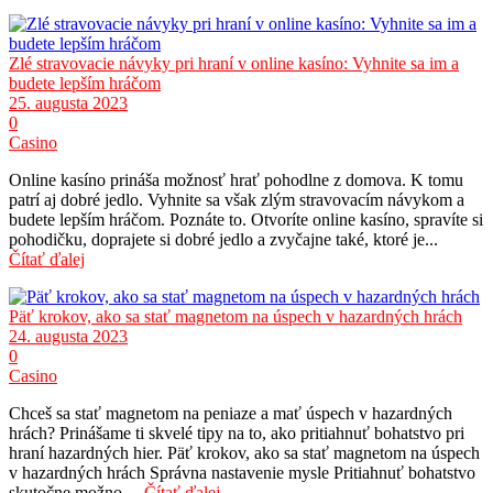
Zlé stravovacie návyky pri hraní v online kasíno: Vyhnite sa im a
budete lepším hráčom
25. augusta 2023
0
Casino
Online kasíno prináša možnosť hrať pohodlne z domova. K tomu
patrí aj dobré jedlo. Vyhnite sa však zlým stravovacím návykom a
budete lepším hráčom. Poznáte to. Otvoríte online kasíno, spravíte si
pohodičku, doprajete si dobré jedlo a zvyčajne také, ktoré je...
Čítať ďalej
Päť krokov, ako sa stať magnetom na úspech v hazardných hrách
24. augusta 2023
0
Casino
Chceš sa stať magnetom na peniaze a mať úspech v hazardných
hrách? Prinášame ti skvelé tipy na to, ako pritiahnuť bohatstvo pri
hraní hazardných hier. Päť krokov, ako sa stať magnetom na úspech
v hazardných hrách Správna nastavenie mysle Pritiahnuť bohatstvo
skutočne možno,...
Čítať ďalej