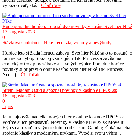
vypozorovať, aká...
Čítať ďalej
Bude poriadne horúco. Toto sú dve novinky v kasíne Svet hier Niké
17. augusta 2023
0
Stávková spoločnosť Niké: recenzia, výhody a nevýhody
Horúce leto si žiada horúcu zábavu. Svet hier Niké sa o to postará, o
tom nepochybuj. Spoznaj vzrušujúcu Tiki Princess a zavítaj na
exotický ostrov plný zábavy a skvelých výhier. Poriadne horúce
novinky si pripravilo online kasíno Svet hier Niké Tiki Princess
Nechaj...
Čítať ďalej
Stretni Madam Osud a spoznaj novinky v kasíno eTIPOS.sk
16. augusta 2023
0
Tipos
Je tu najnovšia nádielka nových hier v online kasíno eTIPOS.sk.
Poďme si ich predstaviť! Novinky v kasíno eTIPOS.sk Move It!
Hýb sa a roztoč to s týmto slotom od Casimi Gaming. Čaká na teba
spojenie klasiky s modernými prvkami. Vytoč si svoju výhru...