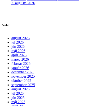
3. augusta 2026
Archív
august 2026
júl 2026
jún 2026
máj 2026
apríl 2026
marec 2026
február 2026
január 2026
december 2025
november 2025
október 2025
september 2025
august 2025
júl 2025
jún 2025
máj 2025