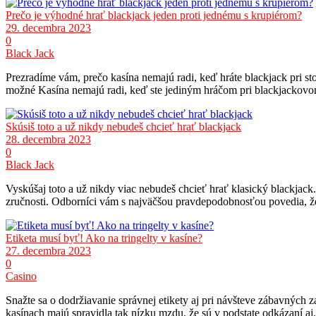
Prečo je výhodné hrať blackjack jeden proti jednému s krupiérom?
29. decembra 2023
0
Black Jack
Prezradíme vám, prečo kasína nemajú radi, keď hráte blackjack pri sto
možné Kasína nemajú radi, keď ste jediným hráčom pri blackjackovo
Skúsiš toto a už nikdy nebudeš chcieť hrať blackjack
28. decembra 2023
0
Black Jack
Vyskúšaj toto a už nikdy viac nebudeš chcieť hrať klasický blackjack.
zručnosti. Odborníci vám s najväčšou pravdepodobnosťou povedia, 
Etiketa musí byť! Ako na tringelty v kasíne?
27. decembra 2023
0
Casino
Snažte sa o dodržiavanie správnej etikety aj pri návšteve zábavných
kasínach majú spravidla tak nízku mzdu, že sú v podstate odkázaní aj.