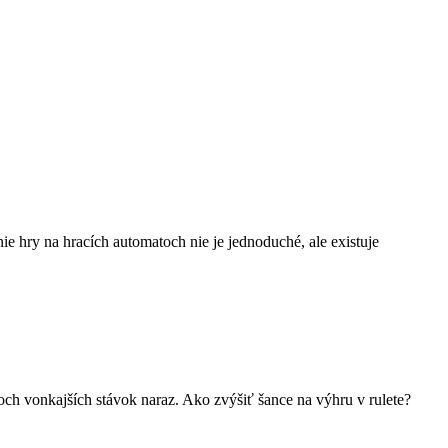
e hry na hracích automatoch nie je jednoduché, ale existuje
och vonkajších stávok naraz. Ako zvýšiť šance na výhru v rulete?