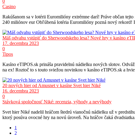
0
Casino
Rakúšanom sa v lotérii Euromilióny extrémne darí! Práve občan tejto
240 miliónov eur Obľúbená lotéria Euromilióny pozná nový rekord! I
Máš odvahu vstúpiť do Sherwoodskeho lesa? Nové hry v kasíno eT
17. decembra 2023
0
Tipos
Kasíno eTIPOS.sk prináša pravidelnú nádielku nových slotov. Odváž
na ex! Roztoč to s touto sviežou novinkou v kasíno eTIPOS.sk a hvie
20 nových hier od Amusnet v kasíne Svet hier Niké
16. decembra 2023
0
Stávková spoločnosť Niké: recenzia, výhody a nevýhody
Svet hier Niké nadelil hráčom štedrú vianočnú nádielku už v predst
ktorý posúva ovocné hry na novú úroveň. Na hráčov čaká dvadsiatka
1
2