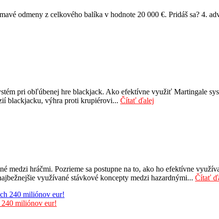
aujímavé odmeny z celkového balíka v hodnote 20 000 €. Pridáš sa? 4. a
 systém pri obľúbenej hre blackjack. Ako efektívne využiť Martingale s
ií blackjacku, výhra proti krupiérovi...
Čítať ďalej
ané medzi hráčmi. Pozrieme sa postupne na to, ako ho efektívne využív
 najbežnejšie využívané stávkové koncepty medzi hazardnými...
Čítať ď
 240 miliónov eur!