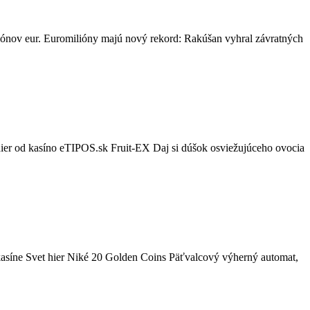
liónov eur. Euromilióny majú nový rekord: Rakúšan vyhral závratných
ier od kasíno eTIPOS.sk Fruit-EX Daj si dúšok osviežujúceho ovocia
 kasíne Svet hier Niké 20 Golden Coins Päťvalcový výherný automat,