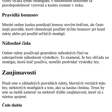
výhry vďaka týmto stratégiám, v dlhodobom horizonte sa
pravdepodobnosť vyrovná a kasíno zostane v zisku.
Pravidlá bonusov
Mnohé online kasína ponúkajú bonusy novým hráčom, ale často
majú pravidlá, ktoré obmedzujú použitie týchto bonusov pri hraní
rulety alebo pri použití určitých stratégií.
Náhodné čísla
Online rulety používajú generátory náhodných čísel na
zabezpečenie náhodnosti výsledkov. To znamená, že bez ohľadu na
stratégiu, ktorú hráč používa, nemôže predvídať výsledky hry.
Zaujímavosti
Písali sme o základných pravidlách rulety, hlavných verziách tejto
hry, niektorých stratégiách a tom, ako sa kasína chránia. Teraz by
sme sa mohli zamerať na niektoré ďalšie zaujímavosti, ktoré sú s
ruletou spojené.
Číslo diabla