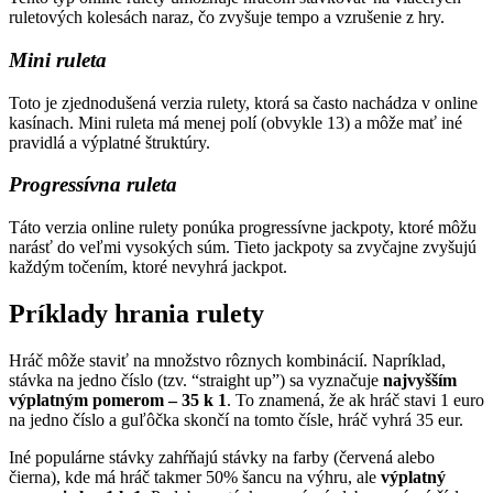
ruletových kolesách naraz, čo zvyšuje tempo a vzrušenie z hry.
Mini ruleta
Toto je zjednodušená verzia rulety, ktorá sa často nachádza v online
kasínach. Mini ruleta má menej polí (obvykle 13) a môže mať iné
pravidlá a výplatné štruktúry.
Progressívna ruleta
Táto verzia online rulety ponúka progressívne jackpoty, ktoré môžu
narásť do veľmi vysokých súm. Tieto jackpoty sa zvyčajne zvyšujú
každým točením, ktoré nevyhrá jackpot.
Príklady hrania rulety
Hráč môže staviť na množstvo rôznych kombinácií. Napríklad,
stávka na jedno číslo (tzv. “straight up”) sa vyznačuje
najvyšším
výplatným pomerom – 35 k 1
. To znamená, že ak hráč stavi 1 euro
na jedno číslo a guľôčka skončí na tomto čísle, hráč vyhrá 35 eur.
Iné populárne stávky zahŕňajú stávky na farby (červená alebo
čierna), kde má hráč takmer 50% šancu na výhru, ale
výplatný