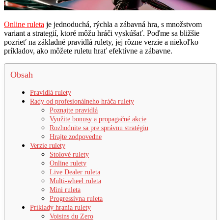
Online ruleta
je jednoduchá, rýchla a zábavná hra, s množstvom
variant a strategií, ktoré môžu hráči vyskúšať. Poďme sa bližšie
pozrieť na základné pravidlá rulety, jej rôzne verzie a niekoľko
príkladov, ako môžete ruletu hrať efektívne a zábavne.
Obsah
Pravidlá rulety
Rady od profesionálneho hráča rulety
Poznajte pravidlá
Využite bonusy a propagačné akcie
Rozhodnite sa pre správnu stratégiu
Hrajte zodpovedne
Verzie rulety
Stolové rulety
Online rulety
Live Dealer ruleta
Multi-wheel ruleta
Mini ruleta
Progressívna ruleta
Príklady hrania rulety
Voisins du Zero