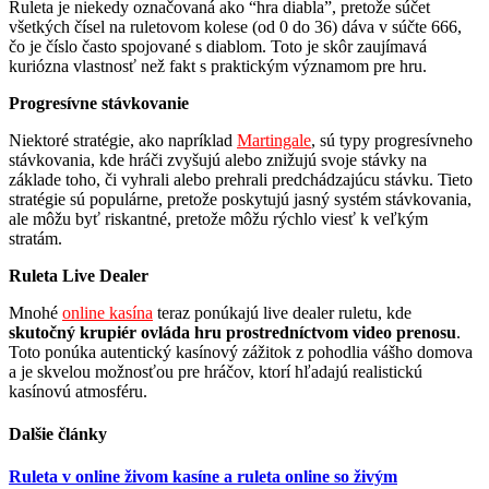
Ruleta je niekedy označovaná ako “hra diabla”, pretože súčet
všetkých čísel na ruletovom kolese (od 0 do 36) dáva v súčte 666,
čo je číslo často spojované s diablom. Toto je skôr zaujímavá
kuriózna vlastnosť než fakt s praktickým významom pre hru.
Progresívne stávkovanie
Niektoré stratégie, ako napríklad
Martingale
, sú typy progresívneho
stávkovania, kde hráči zvyšujú alebo znižujú svoje stávky na
základe toho, či vyhrali alebo prehrali predchádzajúcu stávku. Tieto
stratégie sú populárne, pretože poskytujú jasný systém stávkovania,
ale môžu byť riskantné, pretože môžu rýchlo viesť k veľkým
stratám.
Ruleta Live Dealer
Mnohé
online kasína
teraz ponúkajú live dealer ruletu, kde
skutočný krupiér ovláda hru prostredníctvom video prenosu
.
Toto ponúka autentický kasínový zážitok z pohodlia vášho domova
a je skvelou možnosťou pre hráčov, ktorí hľadajú realistickú
kasínovú atmosféru.
Dalšie články
Ruleta v online živom kasíne a ruleta online so živým