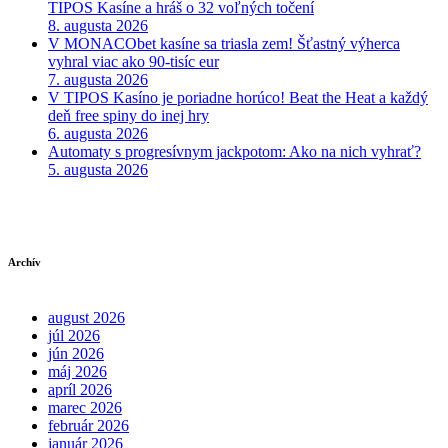
TIPOS Kasíne a hráš o 32 voľných točení
8. augusta 2026
V MONACObet kasíne sa triasla zem! Šťastný výherca
vyhral viac ako 90-tisíc eur
7. augusta 2026
V TIPOS Kasíno je poriadne horúco! Beat the Heat a každý
deň free spiny do inej hry
6. augusta 2026
Automaty s progresívnym jackpotom: Ako na nich vyhrať?
5. augusta 2026
Archív
august 2026
júl 2026
jún 2026
máj 2026
apríl 2026
marec 2026
február 2026
január 2026