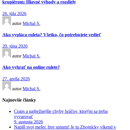
krupiérom: Hlavné výhody a rozdiely
26. júla 2026
autor
Michal S.
Ako vypláca ruleta? Všetko, čo potrebujete vedieť
20. júna 2026
autor
Michal S.
Ako vyhrať na online rulete?
27. apríla 2026
autor
Michal S.
Najnovšie články
Craps a najbežnejšie chyby hráčov, ktorým sa treba
vyvarovať
9. augusta 2026
Naplň svoj mešec free spinmi! Je tu Zbojnícky víkend v