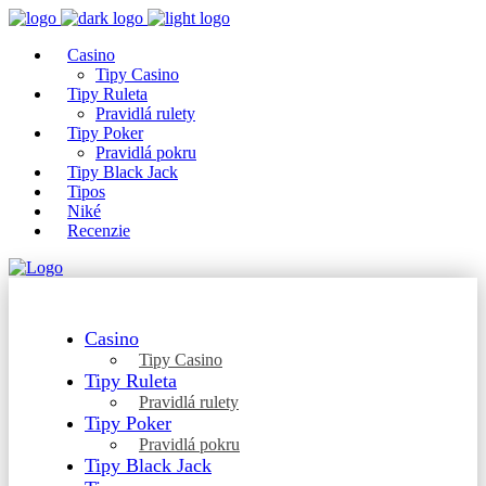
Casino
Tipy Casino
Tipy Ruleta
Pravidlá rulety
Tipy Poker
Pravidlá pokru
Tipy Black Jack
Tipos
Niké
Recenzie
Casino
Tipy Casino
Tipy Ruleta
Pravidlá rulety
Tipy Poker
Pravidlá pokru
Tipy Black Jack