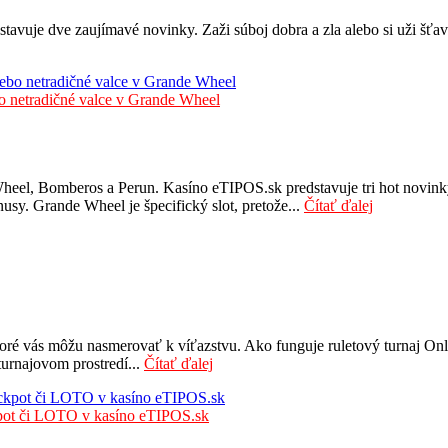
edstavuje dve zaujímavé novinky. Zaži súboj dobra a zla alebo si uži šť
 netradičné valce v Grande Wheel
heel, Bomberos a Perun. Kasíno eTIPOS.sk predstavuje tri hot novin
usy. Grande Wheel je špecifický slot, pretože...
Čítať ďalej
ktoré vás môžu nasmerovať k víťazstvu. Ako funguje ruletový turnaj On
turnajovom prostredí...
Čítať ďalej
kpot či LOTO v kasíno eTIPOS.sk