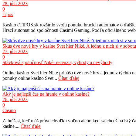
28. júla 2023
0
Tipos
Kasíno eTIPOS.sk rozšírilo svoju ponuku hracích automatov o ďalšie
Hrací automat od spoločnosti Casimi Gaming. Podľa oficiálneho we
Skús dve nové hry v kasíne Svet hier Niké. A jednu z nich si v sobo
27. júla 2023
0
Stávková spoločnosť Niké: recenzia, výhody a nevýhody
Online kasíno Svet hier Niké prináša dve nové hry a jednu z týchto n
ponuky online kasíno Svet...
Čítať ďalej
Aký je najlepší čas na hranie v online kasíne?
26. júla 2023
0
Casino
Zahráš si, keď máš práve chvíľku voľno alebo keď sa chceš na istý čas 
kasíne....
Čítať ďalej