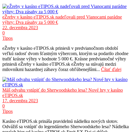
eŽreby v kasíno eTIPOS.sk nadeľovali pred Vianocami parádne
výhry: Dva zásahy za 5 000 €
22. decembra 2023
0
Tipos
eŽreby v kasíno eTIPOS.sk priniesli v predvianočnom období
veľkú radosť dvom šťastným výhercom, ktorým sa podarilo zhodne
trafiť krásne výhry v hodnote 5 000 €. Krásne predvianočné výhry
priniesli eŽreby v kasíno eTIPOS.sk eŽreby sa stávajú medzi
milovníkmi hazardnej zábavy čoraz obľúbenejšími...
Čítať ďalej
Máš odvahu vstúpiť do Sherwoodskeho lesa? Nové hry v kasíno
eTIPOS.sk
17. decembra 2023
0
Tipos
Kasíno eTIPOS.sk prináša pravidelnú nádielku nových slotov.
Odvážiš sa vstúpiť do legendárneho Sherwoodskeho lesa? Nádielka
nových hier od kasíno eTIPOS.sk Fruit-EX Daj si dúšok