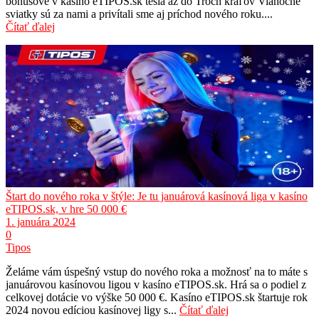
bonusové v kasíno eTIPOS.sk tešia až do Troch kráľov Vianočné
sviatky sú za nami a privítali sme aj príchod nového roku....
Čítať ďalej
Štart do nového roka v štýle: Je tu januárová kasínová liga v kasíno
eTIPOS.sk, v hre 50 000 €
1. januára 2024
0
Tipos
Želáme vám úspešný vstup do nového roka a možnosť na to máte s
januárovou kasínovou ligou v kasíno eTIPOS.sk. Hrá sa o podiel z
celkovej dotácie vo výške 50 000 €. Kasíno eTIPOS.sk štartuje rok
2024 novou edíciou kasínovej ligy s...
Čítať ďalej