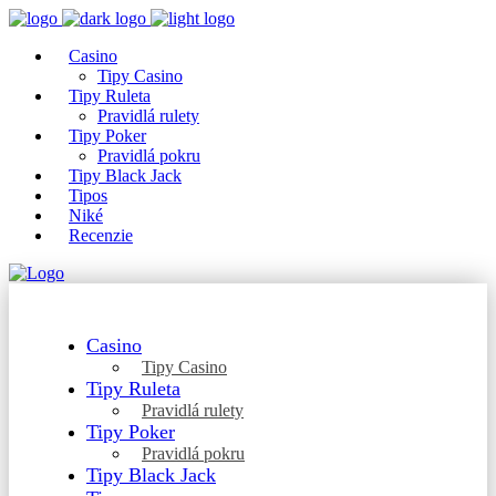
Casino
Tipy Casino
Tipy Ruleta
Pravidlá rulety
Tipy Poker
Pravidlá pokru
Tipy Black Jack
Tipos
Niké
Recenzie
Casino
Tipy Casino
Tipy Ruleta
Pravidlá rulety
Tipy Poker
Pravidlá pokru
Tipy Black Jack