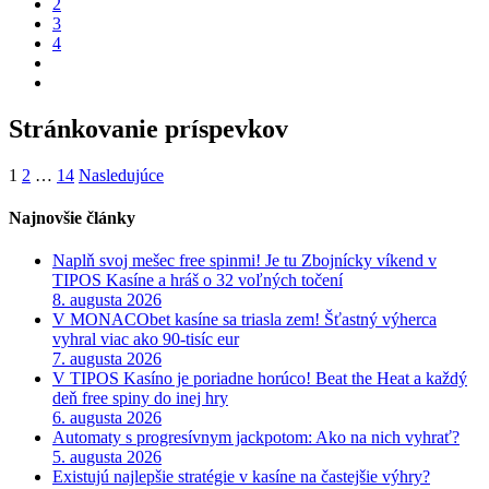
2
3
4
Stránkovanie príspevkov
1
2
…
14
Nasledujúce
Najnovšie články
Naplň svoj mešec free spinmi! Je tu Zbojnícky víkend v
TIPOS Kasíne a hráš o 32 voľných točení
8. augusta 2026
V MONACObet kasíne sa triasla zem! Šťastný výherca
vyhral viac ako 90-tisíc eur
7. augusta 2026
V TIPOS Kasíno je poriadne horúco! Beat the Heat a každý
deň free spiny do inej hry
6. augusta 2026
Automaty s progresívnym jackpotom: Ako na nich vyhrať?
5. augusta 2026
Existujú najlepšie stratégie v kasíne na častejšie výhry?