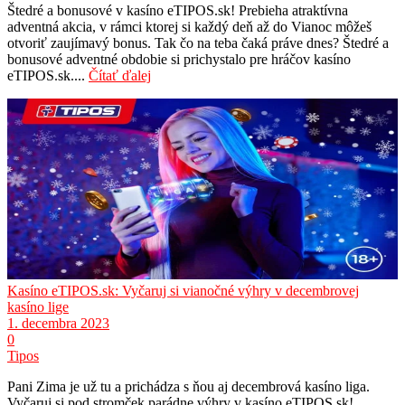
Štedré a bonusové v kasíno eTIPOS.sk! Prebieha atraktívna
adventná akcia, v rámci ktorej si každý deň až do Vianoc môžeš
otvoriť zaujímavý bonus. Tak čo na teba čaká práve dnes? Štedré a
bonusové adventné obdobie si prichystalo pre hráčov kasíno
eTIPOS.sk....
Čítať ďalej
Kasíno eTIPOS.sk: Vyčaruj si vianočné výhry v decembrovej
kasíno lige
1. decembra 2023
0
Tipos
Pani Zima je už tu a prichádza s ňou aj decembrová kasíno liga.
Vyčaruj si pod stromček parádne výhry v kasíno eTIPOS.sk!