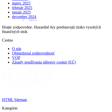
marec 2025
február 2025
január 2025
december 2024
november 2024
október 2024
Hrajte zodpovedne. Hazardné hry predstavujú riziko vysokých
september 2024
finančných strát.
august 2024
júl 2024
Casina
jún 2024
máj 2024
O nás
apríl 2024
Obmedzená zodpovednosť
marec 2024
VOP
február 2024
Zásady používania súborov cookie (EÚ)
január 2024
december 2023
november 2023
október 2023
september 2023
august 2023
júl 2023
jún 2023
HTML Sitemap
máj 2023
apríl 2023
Kategórie
marec 2023