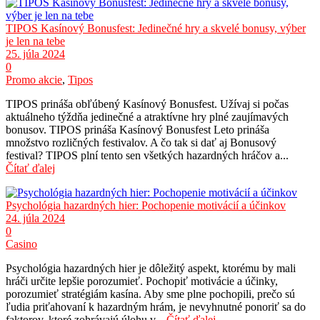
TIPOS Kasínový Bonusfest: Jedinečné hry a skvelé bonusy, výber
je len na tebe
25. júla 2024
0
Promo akcie
,
Tipos
TIPOS prináša obľúbený Kasínový Bonusfest. Užívaj si počas
aktuálneho týždňa jedinečné a atraktívne hry plné zaujímavých
bonusov. TIPOS prináša Kasínový Bonusfest Leto prináša
množstvo rozličných festivalov. A čo tak si dať aj Bonusový
festival? TIPOS plní tento sen všetkých hazardných hráčov a...
Čítať ďalej
Psychológia hazardných hier: Pochopenie motivácií a účinkov
24. júla 2024
0
Casino
Psychológia hazardných hier je dôležitý aspekt, ktorému by mali
hráči určite lepšie porozumieť. Pochopiť motivácie a účinky,
porozumieť stratégiám kasína. Aby sme plne pochopili, prečo sú
ľudia priťahovaní k hazardným hrám, je nevyhnutné ponoriť sa do
faktorov, ktoré zohrávajú úlohu v...
Čítať ďalej