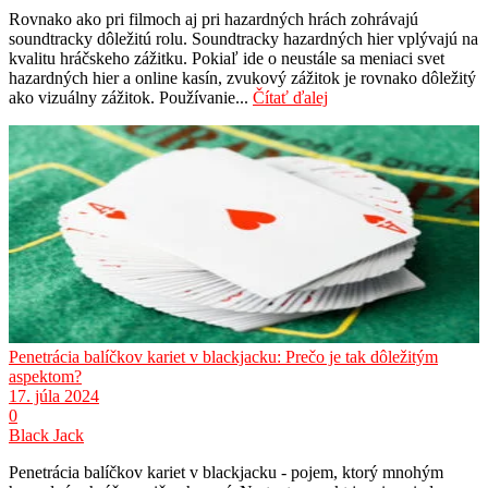
Rovnako ako pri filmoch aj pri hazardných hrách zohrávajú
soundtracky dôležitú rolu. Soundtracky hazardných hier vplývajú na
kvalitu hráčskeho zážitku. Pokiaľ ide o neustále sa meniaci svet
hazardných hier a online kasín, zvukový zážitok je rovnako dôležitý
ako vizuálny zážitok. Používanie...
Čítať ďalej
Penetrácia balíčkov kariet v blackjacku: Prečo je tak dôležitým
aspektom?
17. júla 2024
0
Black Jack
Penetrácia balíčkov kariet v blackjacku - pojem, ktorý mnohým