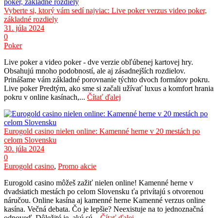
Vyberte si, ktorý vám sedí najviac: Live poker verzus video poker,
základné rozdiely
31. júla 2024
0
Poker
Live poker a video poker - dve verzie obľúbenej kartovej hry.
Obsahujú mnoho podobností, ale aj zásadnejších rozdielov.
Prinášame vám základné porovnanie týchto dvoch formátov pokru.
Live poker Predtým, ako sme si začali užívať luxus a komfort hrania
pokru v online kasínach,...
Čítať ďalej
Eurogold casino nielen online: Kamenné herne v 20 mestách po
celom Slovensku
30. júla 2024
0
Eurogold casino
,
Promo akcie
Eurogold casino môžeš zažiť nielen online! Kamenné herne v
dvadsiatich mestách po celom Slovensku ťa privítajú s otvorenou
náručou. Online kasína aj kamenné herne Kamenné verzus online
kasína. Večná debata. Čo je lepšie? Neexistuje na to jednoznačná
odpoveď. Dôležité je, akú sú...
Čítať ďalej