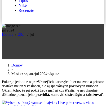
Tipos
Niké
Recenzie
júl 2024
Domov
/
2024
/
júl
Domov
»
Mesiac: <span>júl 2024</span>
Poker je jednou z najrozšírenejších kartových hier na svete a priestor
dostáva nielen v kasínach, ale aj špeciálnych pokrových kluboch.
Okrem toho, že pri pokri treba mať aj kus šťastia, je nevyhnutné
dôkladne poznať jeho
pravidlá, stanoviť si stratégiu a taktizovať
.