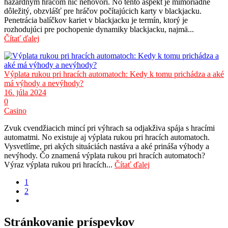
hazardným hráčom nič nehovorí. No tento aspekt je mimoriadne
dôležitý, obzvlášť pre hráčov počítajúcich karty v blackjacku.
Penetrácia balíčkov kariet v blackjacku je termín, ktorý je
rozhodujúci pre pochopenie dynamiky blackjacku, najmä...
Čítať ďalej
Výplata rukou pri hracích automatoch: Kedy k tomu prichádza a aké
má výhody a nevýhody?
16. júla 2024
0
Casino
Zvuk cvendžiacich mincí pri výhrach sa odjakživa spája s hracími
automatmi. No existuje aj výplata rukou pri hracích automatoch.
Vysvetlíme, pri akých situáciách nastáva a aké prináša výhody a
nevýhody. Čo znamená výplata rukou pri hracích automatoch?
Výraz výplata rukou pri hracích...
Čítať ďalej
1
2
Stránkovanie príspevkov