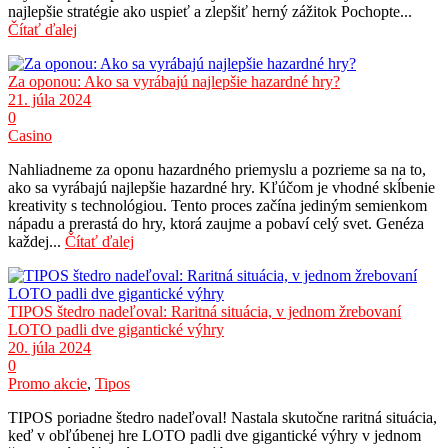
najlepšie stratégie ako uspieť a zlepšiť herný zážitok Pochopte...
Čítať ďalej
Za oponou: Ako sa vyrábajú najlepšie hazardné hry?
21. júla 2024
0
Casino
Nahliadneme za oponu hazardného priemyslu a pozrieme sa na to,
ako sa vyrábajú najlepšie hazardné hry. Kľúčom je vhodné skĺbenie
kreativity s technológiou. Tento proces začína jediným semienkom
nápadu a prerastá do hry, ktorá zaujme a pobaví celý svet. Genéza
každej...
Čítať ďalej
TIPOS štedro nadeľoval: Raritná situácia, v jednom žrebovaní
LOTO padli dve gigantické výhry
20. júla 2024
0
Promo akcie
,
Tipos
TIPOS poriadne štedro nadeľoval! Nastala skutočne raritná situácia,
keď v obľúbenej hre LOTO padli dve gigantické výhry v jednom