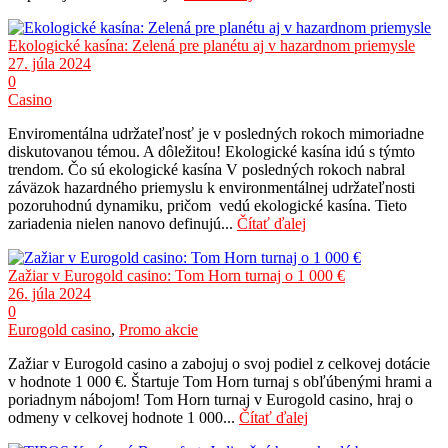
Ekologické kasína: Zelená pre planétu aj v hazardnom priemysle
27. júla 2024
0
Casino
Enviromentálna udržateľnosť je v posledných rokoch mimoriadne
diskutovanou témou. A dôležitou! Ekologické kasína idú s týmto
trendom. Čo sú ekologické kasína V posledných rokoch nabral
záväzok hazardného priemyslu k environmentálnej udržateľnosti
pozoruhodnú dynamiku, pričom vedú ekologické kasína. Tieto
zariadenia nielen nanovo definujú...
Čítať ďalej
Zažiar v Eurogold casino: Tom Horn turnaj o 1 000 €
26. júla 2024
0
Eurogold casino
,
Promo akcie
Zažiar v Eurogold casino a zabojuj o svoj podiel z celkovej dotácie
v hodnote 1 000 €. Štartuje Tom Horn turnaj s obľúbenými hrami a
poriadnym nábojom! Tom Horn turnaj v Eurogold casino, hraj o
odmeny v celkovej hodnote 1 000...
Čítať ďalej