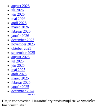
august 2026
júl 2026
jún 2026
máj 2026
apríl 2026
marec 2026
február 2026
január 2026
december 2025
november 2025
október 2025
september 2025
august 2025
júl 2025
jún 2025
máj 2025
apríl 2025
marec 2025
február 2025
január 2025
december 2024
november 2024
október 2024
Hrajte zodpovedne. Hazardné hry predstavujú riziko vysokých
september 2024
finančných strát.