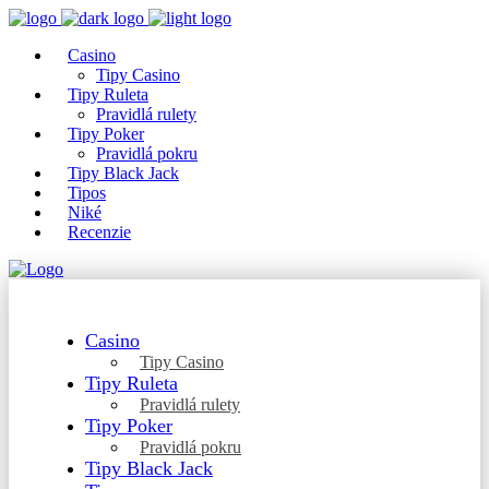
Casino
Tipy Casino
Tipy Ruleta
Pravidlá rulety
Tipy Poker
Pravidlá pokru
Tipy Black Jack
Tipos
Niké
Recenzie
Casino
Tipy Casino
Tipy Ruleta
Pravidlá rulety
Tipy Poker
Pravidlá pokru
Tipy Black Jack