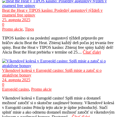
Beat the Heat v TIPOS kasíno: Posledný augustový týždeň v
znamení free spinov
25. augusta 2025
0
Promo akcie
,
Tipos
TIPOS kasíno si na posledný augustový týždeň pripravilo pre
hráčov akciu Beat the Heat. Zbieraj každý deň počas jej trvania free
spiny. Beat the Heat v TIPOS kasíno: Zbieraj free spiny každý deň!
Akcia Beat the Heat prebieha v termíne od 25....
Čítať ďalej
Víkendové kolesá v Eurogold casino: Splň misie a zatoč si o
atraktívne bonusy
24. augusta 2025
0
Eurogold casino
,
Promo akcie
Víkendové kolesá v Eurogold casino! Splň misie a dostaneš
možnosť zatočiť si o skutočne zaujímavé bonusy. Víkendové kolesá
v Eurogold casino Princíp tejto akcie je úplne jednoduchý. Stačí
splniť misie a ako odmenu dostaneš možnosť zatočiť si víkendovým
kolesom o zaujímavé bonusy. Dostupné...
Čítať ďalej