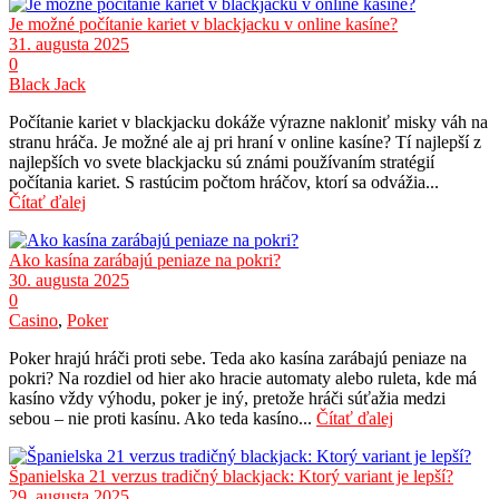
Je možné počítanie kariet v blackjacku v online kasíne?
31. augusta 2025
0
Black Jack
Počítanie kariet v blackjacku dokáže výrazne nakloniť misky váh na
stranu hráča. Je možné ale aj pri hraní v online kasíne? Tí najlepší z
najlepších vo svete blackjacku sú známi používaním stratégií
počítania kariet. S rastúcim počtom hráčov, ktorí sa odvážia...
Čítať ďalej
Ako kasína zarábajú peniaze na pokri?
30. augusta 2025
0
Casino
,
Poker
Poker hrajú hráči proti sebe. Teda ako kasína zarábajú peniaze na
pokri? Na rozdiel od hier ako hracie automaty alebo ruleta, kde má
kasíno vždy výhodu, poker je iný, pretože hráči súťažia medzi
sebou – nie proti kasínu. Ako teda kasíno...
Čítať ďalej
Španielska 21 verzus tradičný blackjack: Ktorý variant je lepší?
29. augusta 2025