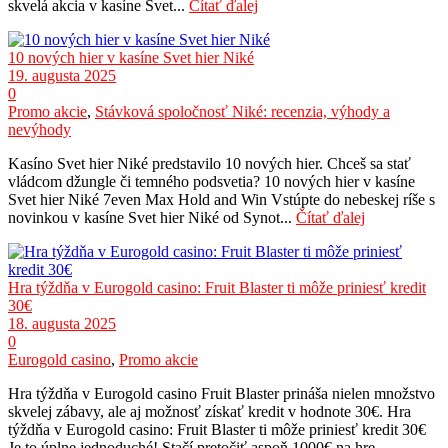
skvelá akcia v kasíne Svet...
Čítať ďalej
10 nových hier v kasíne Svet hier Niké
19. augusta 2025
0
Promo akcie
,
Stávková spoločnosť Niké: recenzia, výhody a
nevýhody
Kasíno Svet hier Niké predstavilo 10 nových hier. Chceš sa stať
vládcom džungle či temného podsvetia? 10 nových hier v kasíne
Svet hier Niké 7even Max Hold and Win Vstúpte do nebeskej ríše s
novinkou v kasíne Svet hier Niké od Synot...
Čítať ďalej
Hra týždňa v Eurogold casino: Fruit Blaster ti môže priniesť kredit
30€
18. augusta 2025
0
Eurogold casino
,
Promo akcie
Hra týždňa v Eurogold casino Fruit Blaster prináša nielen množstvo
skvelej zábavy, ale aj možnosť získať kredit v hodnote 30€. Hra
týždňa v Eurogold casino: Fruit Blaster ti môže priniesť kredit 30€
Je to úplne jednoduché! Stačí pretočiť aspoň 1000€ na hre...