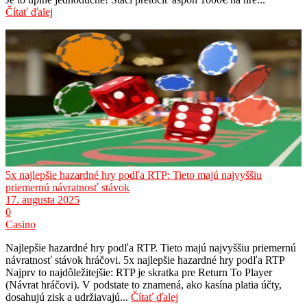
Čítať ďalej
5x najlepšie hazardné hry podľa RTP: Tieto majú najvyššiu
priemernú návratnosť stávok
17. augusta 2025
0
Casino
Najlepšie hazardné hry podľa RTP. Tieto majú najvyššiu priemernú
návratnosť stávok hráčovi. 5x najlepšie hazardné hry podľa RTP
Najprv to najdôležitejšie: RTP je skratka pre Return To Player
(Návrat hráčovi). V podstate to znamená, ako kasína platia účty,
dosahujú zisk a udržiavajú...
Čítať ďalej