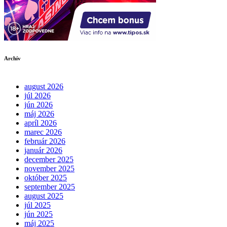
Archív
august 2026
júl 2026
jún 2026
máj 2026
apríl 2026
marec 2026
február 2026
január 2026
december 2025
november 2025
október 2025
september 2025
august 2025
júl 2025
jún 2025
máj 2025