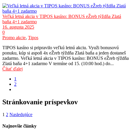
Veľká letná akcia v TIPOS kasíno: BONUS eŽreb týždňa Zlatá
baňa 4+1 zadarmo
16. augusta 2025
0
Promo akcie
,
Tipos
TIPOS kasíno si pripravilo veľkú letnú akciu. Využi bonusovú
ponuku, kúp si aspoň 4x eŽreb týždňa Zlatá baňa a jeden dostaneš
zadarmo. Veľká letná akcia v TIPOS kasíno: BONUS eŽreb týždňa
Zlatá baňa 4+1 zadarmo V termíne od 15. (10:00 hod.) do...
Čítať ďalej
1
2
Stránkovanie príspevkov
1
2
Nasledujúce
Najnovšie články