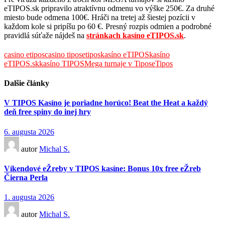
eTIPOS.sk pripravilo atraktívnu odmenu vo výške 250€. Za druhé
miesto bude odmena 100€. Hráči na tretej až šiestej pozícii v
každom kole si pripíšu po 60 €. Presný rozpis odmien a podrobné
pravidlá súťaže nájdeš na
stránkach kasíno eTIPOS.sk
.
casino etipos
casino tipos
etipos
kasíno eTIPOS
kasíno
eTIPOS.sk
kasíno TIPOS
Mega turnaje v Tipose
Tipos
Dalšie články
V TIPOS Kasíno je poriadne horúco! Beat the Heat a každý
deň free spiny do inej hry
6. augusta 2026
autor
Michal S.
Víkendové eŽreby v TIPOS kasíne: Bonus 10x free eŽreb
Čierna Perla
1. augusta 2026
autor
Michal S.