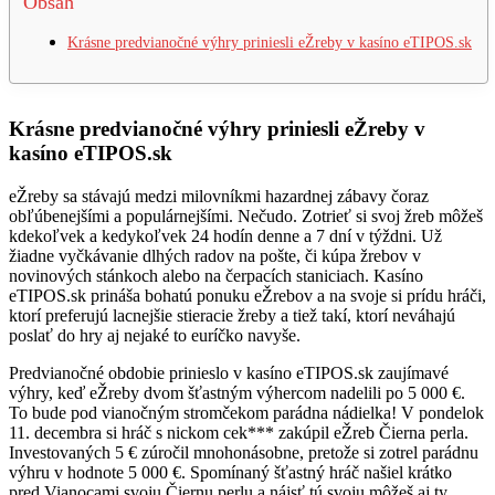
Obsah
Krásne predvianočné výhry priniesli eŽreby v kasíno eTIPOS.sk
Krásne predvianočné výhry priniesli eŽreby v
kasíno eTIPOS.sk
eŽreby sa stávajú medzi milovníkmi hazardnej zábavy čoraz
obľúbenejšími a populárnejšími. Nečudo. Zotrieť si svoj žreb môžeš
kdekoľvek a kedykoľvek 24 hodín denne a 7 dní v týždni. Už
žiadne vyčkávanie dlhých radov na pošte, či kúpa žrebov v
novinových stánkoch alebo na čerpacích staniciach. Kasíno
eTIPOS.sk prináša bohatú ponuku eŽrebov a na svoje si prídu hráči,
ktorí preferujú lacnejšie stieracie žreby a tiež takí, ktorí neváhajú
poslať do hry aj nejaké to euríčko navyše.
Predvianočné obdobie prinieslo v kasíno eTIPOS.sk zaujímavé
výhry, keď eŽreby dvom šťastným výhercom nadelili po 5 000 €.
To bude pod vianočným stromčekom parádna nádielka! V pondelok
11. decembra si hráč s nickom cek*** zakúpil eŽreb Čierna perla.
Investovaných 5 € zúročil mnohonásobne, pretože si zotrel parádnu
výhru v hodnote 5 000 €. Spomínaný šťastný hráč našiel krátko
pred Vianocami svoju Čiernu perlu a nájsť tú svoju môžeš aj ty.