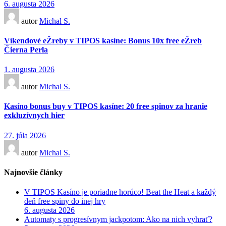
6. augusta 2026
autor
Michal S.
Víkendové eŽreby v TIPOS kasíne: Bonus 10x free eŽreb
Čierna Perla
1. augusta 2026
autor
Michal S.
Kasíno bonus buy v TIPOS kasíne: 20 free spinov za hranie
exkluzívnych hier
27. júla 2026
autor
Michal S.
Najnovšie články
V TIPOS Kasíno je poriadne horúco! Beat the Heat a každý
deň free spiny do inej hry
6. augusta 2026
Automaty s progresívnym jackpotom: Ako na nich vyhrať?