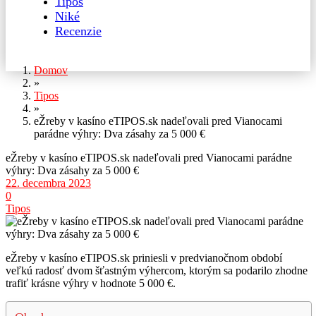
Tipos
Niké
Recenzie
Domov
»
Tipos
»
eŽreby v kasíno eTIPOS.sk nadeľovali pred Vianocami
parádne výhry: Dva zásahy za 5 000 €
eŽreby v kasíno eTIPOS.sk nadeľovali pred Vianocami parádne
výhry: Dva zásahy za 5 000 €
22. decembra 2023
0
Tipos
eŽreby v kasíno eTIPOS.sk priniesli v predvianočnom období
veľkú radosť dvom šťastným výhercom, ktorým sa podarilo zhodne
trafiť krásne výhry v hodnote 5 000 €.