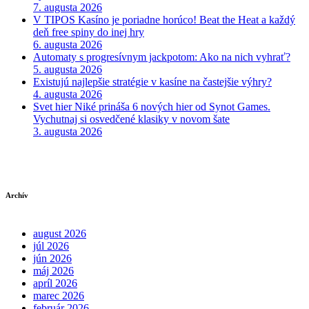
7. augusta 2026
V TIPOS Kasíno je poriadne horúco! Beat the Heat a každý
deň free spiny do inej hry
6. augusta 2026
Automaty s progresívnym jackpotom: Ako na nich vyhrať?
5. augusta 2026
Existujú najlepšie stratégie v kasíne na častejšie výhry?
4. augusta 2026
Svet hier Niké prináša 6 nových hier od Synot Games.
Vychutnaj si osvedčené klasiky v novom šate
3. augusta 2026
Archív
august 2026
júl 2026
jún 2026
máj 2026
apríl 2026
marec 2026
február 2026