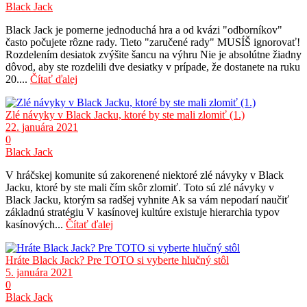
Black Jack
Black Jack je pomerne jednoduchá hra a od kvázi "odborníkov"
často počujete rôzne rady. Tieto "zaručené rady" MUSÍŠ ignorovať!
Rozdelením desiatok zvýšite šancu na výhru Nie je absolútne žiadny
dôvod, aby ste rozdelili dve desiatky v prípade, že dostanete na ruku
20....
Čítať ďalej
Zlé návyky v Black Jacku, ktoré by ste mali zlomiť (1.)
22. januára 2021
0
Black Jack
V hráčskej komunite sú zakorenené niektoré zlé návyky v Black
Jacku, ktoré by ste mali čím skôr zlomiť. Toto sú zlé návyky v
Black Jacku, ktorým sa radšej vyhnite Ak sa vám nepodarí naučiť
základnú stratégiu V kasínovej kultúre existuje hierarchia typov
kasínových...
Čítať ďalej
Hráte Black Jack? Pre TOTO si vyberte hlučný stôl
5. januára 2021
0
Black Jack