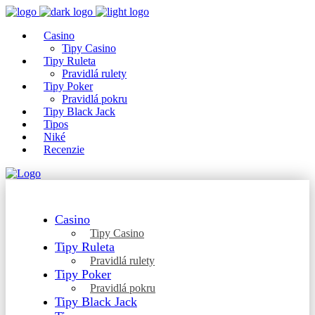
Casino
Tipy Casino
Tipy Ruleta
Pravidlá rulety
Tipy Poker
Pravidlá pokru
Tipy Black Jack
Tipos
Niké
Recenzie
Casino
Tipy Casino
Tipy Ruleta
Pravidlá rulety
Tipy Poker
Pravidlá pokru
Tipy Black Jack