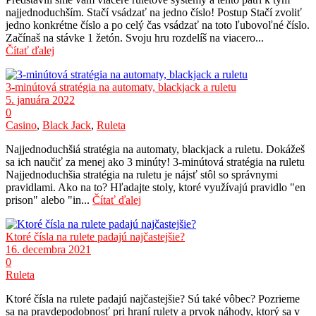
najjednoduchším. Stačí vsádzať na jedno číslo! Postup Stačí zvoliť
jedno konkrétne číslo a po celý čas vsádzať na toto ľubovoľné číslo.
Začínaš na stávke 1 žetón. Svoju hru rozdelíš na viacero...
Čítať ďalej
3-minútová stratégia na automaty, blackjack a ruletu
5. januára 2022
0
Casino
,
Black Jack
,
Ruleta
Najjednoduchšiá stratégia na automaty, blackjack a ruletu. Dokážeš
sa ich naučiť za menej ako 3 minúty! 3-minútová stratégia na ruletu
Najjednoduchšia stratégia na ruletu je nájsť stôl so správnymi
pravidlami. Ako na to? Hľadajte stoly, ktoré využívajú pravidlo "en
prison" alebo "in...
Čítať ďalej
Ktoré čísla na rulete padajú najčastejšie?
16. decembra 2021
0
Ruleta
Ktoré čísla na rulete padajú najčastejšie? Sú také vôbec? Pozrieme
sa na pravdepodobnosť pri hraní rulety a prvok náhody, ktorý sa v