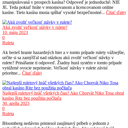
zmanipulovaná v prospech kasína? Odpoveď je jednoduché: NIE
JE. Teda pokiaľ hráte v renomovanom a licencovanom online
kasíne. Tieto kasína musia spĺňať vysoké bezpečnostné...
Čítať ďalej
Akú zvoliť veľkosť stávky v rulete?
10. mája 2023
0
Ruleta
Ak berieš hranie hazardných hier a v tomto prípade rulety vážnejšie,
určite si sa zamýšľal nad otázkou akú zvoliť veľkosť stávky v
rulete? Prinášame ti odpoveď. Žiadny hurá systém v tomto prípade
vytúžené ovocie neprinesie. Veľkosť stávky v rulete závisí
prioritne...
Čítať ďalej
Najlepší ruletový hráč všetkých čias? Ako Chorvát Niko Tosa obral
kasíno Ritz bez použitia počítača
30. apríla 2023
0
Ruleta
Bloomberg nedávno priniesol zaujímavý príbeh o jednom z