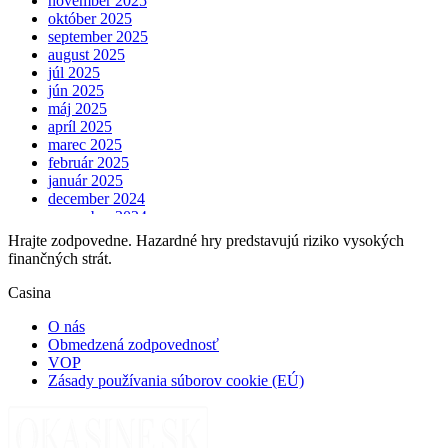
november 2025
október 2025
september 2025
august 2025
júl 2025
jún 2025
máj 2025
apríl 2025
marec 2025
február 2025
január 2025
december 2024
november 2024
október 2024
Hrajte zodpovedne. Hazardné hry predstavujú riziko vysokých
september 2024
finančných strát.
august 2024
júl 2024
Casina
jún 2024
máj 2024
O nás
apríl 2024
Obmedzená zodpovednosť
marec 2024
VOP
február 2024
Zásady používania súborov cookie (EÚ)
január 2024
december 2023
november 2023