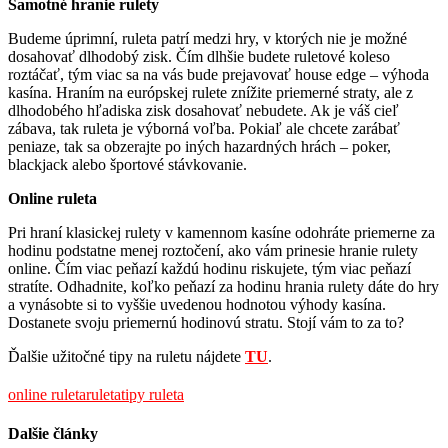
Samotné hranie rulety
Budeme úprimní, ruleta patrí medzi hry, v ktorých nie je možné
dosahovať dlhodobý zisk. Čím dlhšie budete ruletové koleso
roztáčať, tým viac sa na vás bude prejavovať house edge – výhoda
kasína. Hraním na európskej rulete znížite priemerné straty, ale z
dlhodobého hľadiska zisk dosahovať nebudete. Ak je váš cieľ
zábava, tak ruleta je výborná voľba. Pokiaľ ale chcete zarábať
peniaze, tak sa obzerajte po iných hazardných hrách – poker,
blackjack alebo športové stávkovanie.
Online ruleta
Pri hraní klasickej rulety v kamennom kasíne odohráte priemerne za
hodinu podstatne menej roztočení, ako vám prinesie hranie rulety
online. Čím viac peňazí každú hodinu riskujete, tým viac peňazí
stratíte. Odhadnite, koľko peňazí za hodinu hrania rulety dáte do hry
a vynásobte si to vyššie uvedenou hodnotou výhody kasína.
Dostanete svoju priemernú hodinovú stratu. Stojí vám to za to?
Ďalšie užitočné tipy na ruletu nájdete
TU
.
online ruleta
ruleta
tipy ruleta
Dalšie články