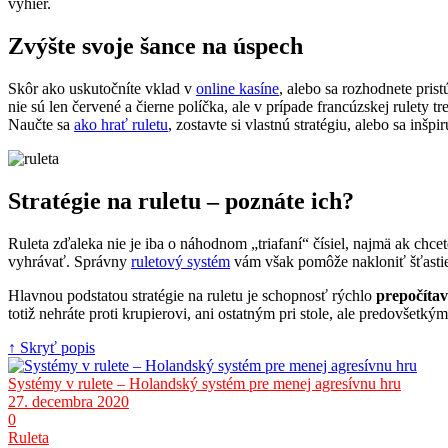
výhier.
Zvýšte svoje šance na úspech
Skôr ako uskutočníte vklad v
online kasíne
, alebo sa rozhodnete pris
nie sú len červené a čierne políčka, ale v prípade francúzskej rulety 
Naučte sa
ako hrať ruletu
, zostavte si vlastnú stratégiu, alebo sa inšpi
Stratégie na ruletu – poznáte ich?
Ruleta zďaleka nie je iba o náhodnom „triafaní“ čísiel, najmä ak chcet
vyhrávať. Správny
ruletový systém
vám však pomôže nakloniť šťastie
Hlavnou podstatou stratégie na ruletu je schopnosť rýchlo
prepočítav
totiž nehráte proti krupierovi, ani ostatným pri stole, ale predovšetký
↑ Skryť popis
Systémy v rulete – Holandský systém pre menej agresívnu hru
27. decembra 2020
0
Ruleta