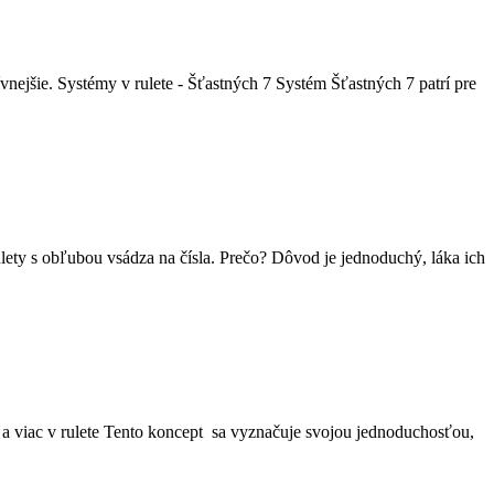
vnejšie. Systémy v rulete - Šťastných 7 Systém Šťastných 7 patrí pre
ety s obľubou vsádza na čísla. Prečo? Dôvod je jednoduchý, láka ich
 a viac v rulete Tento koncept sa vyznačuje svojou jednoduchosťou,