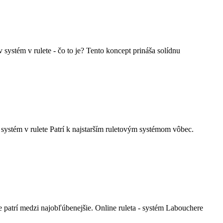
systém v rulete - čo to je? Tento koncept prináša solídnu
systém v rulete Patrí k najstarším ruletovým systémom vôbec.
 patrí medzi najobľúbenejšie. Online ruleta - systém Labouchere