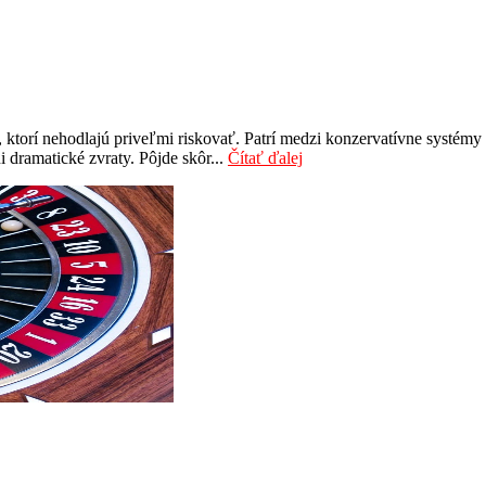
, ktorí nehodlajú priveľmi riskovať. Patrí medzi konzervatívne systémy 
 dramatické zvraty. Pôjde skôr...
Čítať ďalej