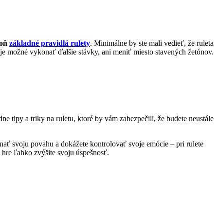
poň
základné pravidlá rulety
. Minimálne by ste mali vedieť, že ruleta
nie je možné vykonať ďalšie stávky, ani meniť miesto stavených žetónov.
ne tipy a triky na ruletu, ktoré by vám zabezpečili, že budete neustále
nať svoju povahu a dokážete kontrolovať svoje emócie – pri rulete
i hre ľahko zvýšite svoju úspešnosť.