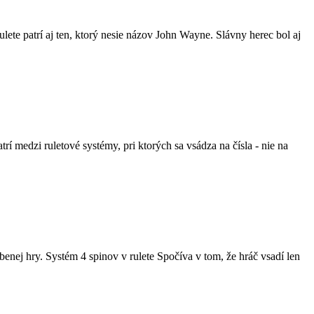
te patrí aj ten, ktorý nesie názov John Wayne. Slávny herec bol aj
trí medzi ruletové systémy, pri ktorých sa vsádza na čísla - nie na
nej hry. Systém 4 spinov v rulete Spočíva v tom, že hráč vsadí len