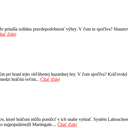
, že prináša solídnu pravdepodobnosť výhry. V čom to spočíva? Shaunov 
ítať ďalej
m pri hraní tejto obľúbenej hazardnej hry. V čom spočíva? Kráľovský 
 medzi hráčmi veľmi...
Čítať ďalej
émov, ktoré hráčom môžu pomôcť v ich snahe vyhrať. Systém Labouchere
o najpopulárnejší Martingale....
Čítať ďalej