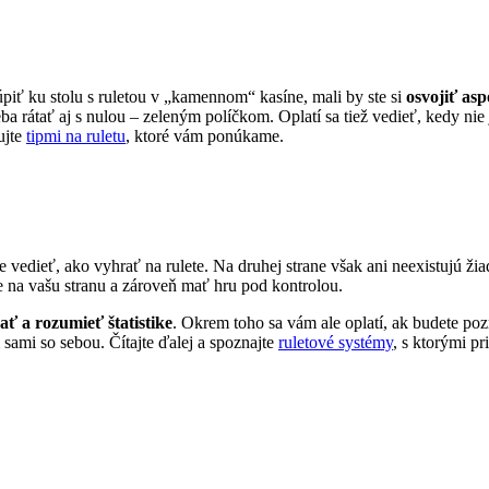
túpiť ku stolu s ruletou v „kamennom“ kasíne, mali by ste si
osvojiť as
treba rátať aj s nulou – zeleným políčkom. Oplatí sa tiež vedieť, kedy 
rujte
tipmi na ruletu
, ktoré vám ponúkame.
e vedieť, ako vyhrať na rulete. Na druhej strane však ani neexistujú žiad
 na vašu stranu a zároveň mať hru pod kontrolou.
ať a rozumieť štatistike
. Okrem toho sa vám ale oplatí, ak budete poz
m sami so sebou. Čítajte ďalej a spoznajte
ruletové systémy
, s ktorými pr