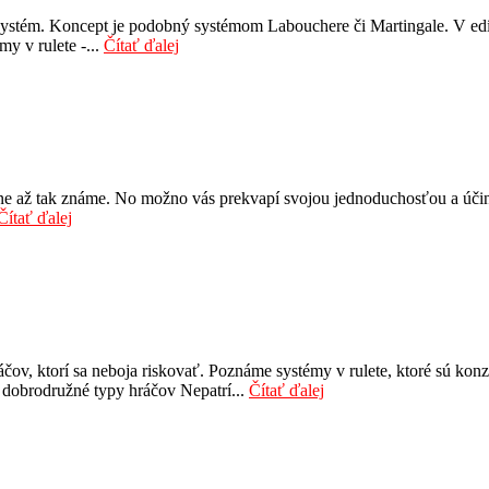
 systém. Koncept je podobný systémom Labouchere či Martingale. V edí
y v rulete -...
Čítať ďalej
becne až tak známe. No možno vás prekvapí svojou jednoduchosťou a úči
Čítať ďalej
ov, ktorí sa neboja riskovať. Poznáme systémy v rulete, ktoré sú konzer
e dobrodružné typy hráčov Nepatrí...
Čítať ďalej