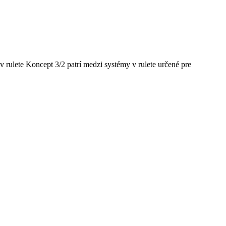
v rulete Koncept 3/2 patrí medzi systémy v rulete určené pre