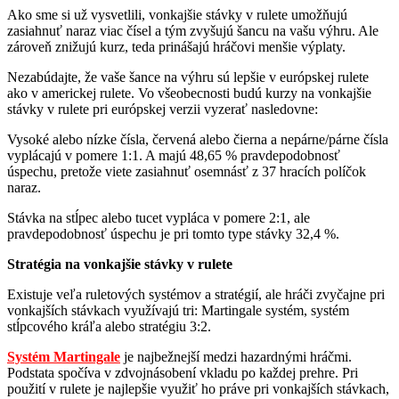
Ako sme si už vysvetlili, vonkajšie stávky v rulete umožňujú
zasiahnuť naraz viac čísel a tým zvyšujú šancu na vašu výhru. Ale
zároveň znižujú kurz, teda prinášajú hráčovi menšie výplaty.
Nezabúdajte, že vaše šance na výhru sú lepšie v európskej rulete
ako v americkej rulete. Vo všeobecnosti budú kurzy na vonkajšie
stávky v rulete pri európskej verzii vyzerať nasledovne:
Vysoké alebo nízke čísla, červená alebo čierna a nepárne/párne čísla
vyplácajú v pomere 1:1. A majú 48,65 % pravdepodobnosť
úspechu, pretože viete zasiahnuť osemnásť z 37 hracích políčok
naraz.
Stávka na stĺpec alebo tucet vypláca v pomere 2:1, ale
pravdepodobnosť úspechu je pri tomto type stávky 32,4 %.
Stratégia na vonkajšie stávky v rulete
Existuje veľa ruletových systémov a stratégií, ale hráči zvyčajne pri
vonkajších stávkach využívajú tri: Martingale systém, systém
stĺpcového kráľa alebo stratégiu 3:2.
Systém Martingale
je najbežnejší medzi hazardnými hráčmi.
Podstata spočíva v zdvojnásobení vkladu po každej prehre. Pri
použití v rulete je najlepšie využiť ho práve pri vonkajších stávkach,