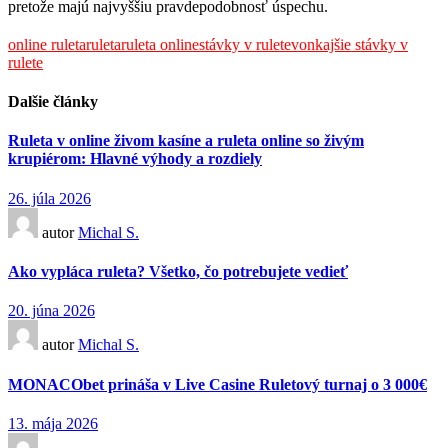
pretože majú najvyššiu pravdepodobnosť úspechu.
online ruleta
ruleta
ruleta online
stávky v rulete
vonkajšie stávky v
rulete
Dalšie články
Ruleta v online živom kasíne a ruleta online so živým
krupiérom: Hlavné výhody a rozdiely
26. júla 2026
autor
Michal S.
Ako vypláca ruleta? Všetko, čo potrebujete vedieť
20. júna 2026
autor
Michal S.
MONACObet prináša v Live Casine Ruletový turnaj o 3 000€
13. mája 2026