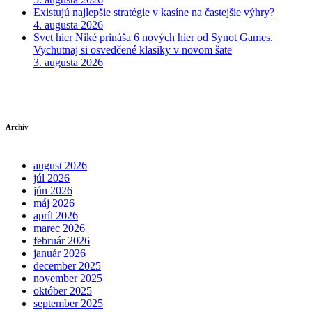
Existujú najlepšie stratégie v kasíne na častejšie výhry?
4. augusta 2026
Svet hier Niké prináša 6 nových hier od Synot Games.
Vychutnaj si osvedčené klasiky v novom šate
3. augusta 2026
Archív
august 2026
júl 2026
jún 2026
máj 2026
apríl 2026
marec 2026
február 2026
január 2026
december 2025
november 2025
október 2025
september 2025