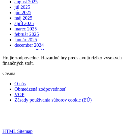
august 2025
júl 2025
jún 2025
máj 2025
apríl 2025
marec 2025
február 2025
január 2025
december 2024
november 2024
október 2024
Hrajte zodpovedne. Hazardné hry predstavujú riziko vysokých
september 2024
finančných strát.
august 2024
júl 2024
Casina
jún 2024
máj 2024
O nás
apríl 2024
Obmedzená zodpovednosť
marec 2024
VOP
február 2024
Zásady používania súborov cookie (EÚ)
január 2024
december 2023
november 2023
október 2023
september 2023
HTML Sitemap
august 2023