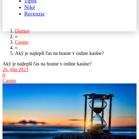
Tipos
Niké
Recenzie
Domov
»
Casino
»
Aký je najlepší čas na hranie v online kasíne?
Aký je najlepší čas na hranie v online kasíne?
26. júla 2023
0
Casino