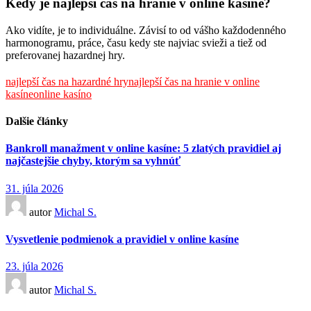
Kedy je najlepší čas na hranie v online kasíne?
Ako vidíte, je to individuálne. Závisí to od vášho každodenného
harmonogramu, práce, času kedy ste najviac svieži a tiež od
preferovanej hazardnej hry.
najlepší čas na hazardné hry
najlepší čas na hranie v online
kasíne
online kasíno
Dalšie články
Bankroll manažment v online kasíne: 5 zlatých pravidiel aj
najčastejšie chyby, ktorým sa vyhnúť
31. júla 2026
autor
Michal S.
Vysvetlenie podmienok a pravidiel v online kasíne
23. júla 2026
autor
Michal S.