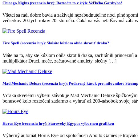
Chicago Nights (recenzia hry): Roztočte to v štýle Veľkého Gatsbyho!
Všetci sa radi dobre bavia a zažívajú nezabudnuteľné noci plné spom
večierkov 20-tych rokov 20. storočia. Čaká na vás nefalšovaná zába
Fire Spell (recenzia hry): Skúsite kúzlom ohňa skrotiť draka?
Máte na to, aby ste kúzlom ohňa skrotili draka, zachránili princeznú 
multiplikátor Draci, meče, začarované amulety, slečny […]
Mad Mechanic Deluxe (recenzia hry): Podarený kúsok pre milovníkov Steam
Vďaka skvelému výberu stávok je Mad Mechanic Deluxe špičkovým au
bonusové kolo roztočení zadarmo a vyhrať až 200-násobok svojej st
Horus Eye (recenzia hry): Staroveký Egypt s výbornou grafikou
Výherný automat Horus Eye od spoločnosti Apollo Games je trojvalco