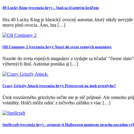
40 Lucky King (recenzia hry) – Staň sa šťastným kráľom
Hra 40 Lucky King je klasický ovocný automat, ktorý nikdy nevyjde 
stravu plnú ovocia. Áno, hra […]
Oil Company 2 (recenzia hry): Nazri do sveta ropných magnátov
Nazrite do sveta ropných magnátov a vydajte sa hľadať “čierne zlat
výherných línií. Automat ponúka aj […]
Crazy Grizzly Attack (recenzia hry): Pripravení na útok grizzlyho?
Útok rozzúreného grizzlyho určite nie je nič príjmné. Ale omnoho p
volatility. Hráči môžu odísť z točivého zážitku s viac […]
Spellcraft (recenzia hry) – prinesie ti Halloween namiesto strachu parádnu v