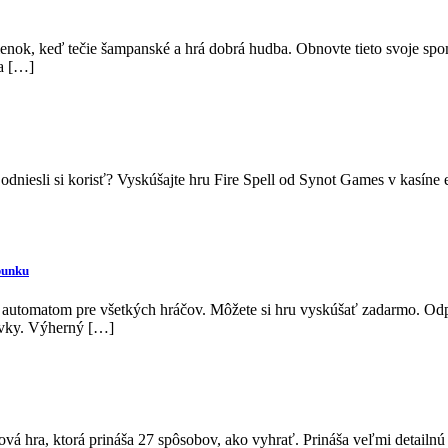
ienok, keď tečie šampanské a hrá dobrá hudba. Obnovte tieto svoje sp
va […]
a odniesli si korisť? Vyskúšajte hru Fire Spell od Synot Games v kasíne
punku
tomatom pre všetkých hráčov. Môžete si hru vyskúšať zadarmo. Odpor
ávky. Výherný […]
vá hra, ktorá prináša 27 spôsobov, ako vyhrať. Prináša veľmi detailnú