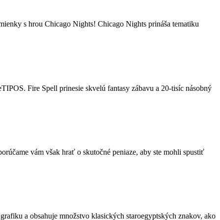
omienky s hrou Chicago Nights! Chicago Nights prináša tematiku
 eTIPOS. Fire Spell prinesie skvelú fantasy zábavu a 20-tisíc násobný
účame vám však hrať o skutočné peniaze, aby ste mohli spustiť
 grafiku a obsahuje množstvo klasických staroegyptských znakov, ako