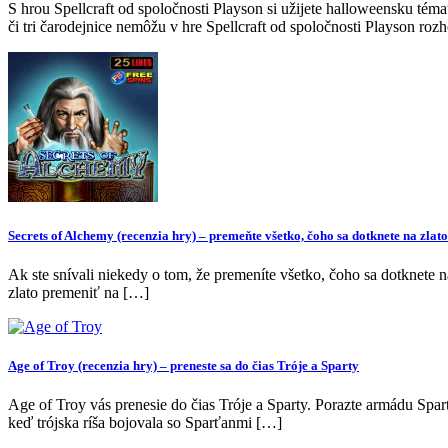
S hrou Spellcraft od spoločnosti Playson si užijete halloweensku tém
či tri čarodejnice nemôžu v hre Spellcraft od spoločnosti Playson ro
Secrets of Alchemy (recenzia hry) – premeňte všetko, čoho sa dotknete na zlato
Ak ste snívali niekedy o tom, že premeníte všetko, čoho sa dotknete 
zlato premeniť na […]
Age of Troy (recenzia hry) – preneste sa do čias Tróje a Sparty
Age of Troy vás prenesie do čias Tróje a Sparty. Porazte armádu Spar
keď trójska ríša bojovala so Sparťanmi […]