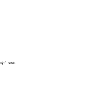
ých strát.