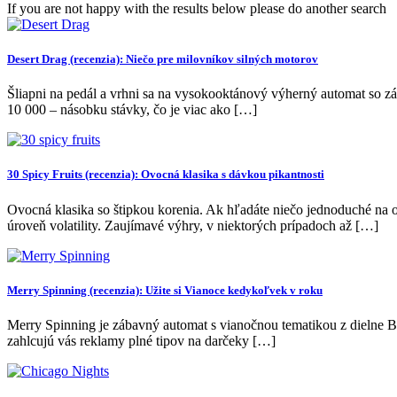
If you are not happy with the results below please do another search
Desert Drag (recenzia): Niečo pre milovníkov silných motorov
Šliapni na pedál a vrhni sa na vysokooktánový výherný automat so 
10 000 – násobku stávky, čo je viac ako […]
30 Spicy Fruits (recenzia): Ovocná klasika s dávkou pikantnosti
Ovocná klasika so štipkou korenia. Ak hľadáte niečo jednoduché na od
úroveň volatility. Zaujímavé výhry, v niektorých prípadoch až […]
Merry Spinning (recenzia): Užite si Vianoce kedykoľvek v roku
Merry Spinning je zábavný automat s vianočnou tematikou z dielne 
zahlcujú vás reklamy plné tipov na darčeky […]