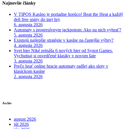
Najnovšie články
V TIPOS Kasíno je poriadne horúco! Beat the Heat a každý
deň free spiny do inej hry
6. augusta 2026
Automaty s progresívnym jackpotom: Ako na nich vyhrať?
5. augusta 2026
Existujú najlepšie stratégie v kasíne na častejšie výhry?
4. augusta 2026
Svet hier Niké prináša 6 nových hier od Synot Games.
Vychutnaj si osvedčené klasiky v novom šate
3. augusta 2026
Prečo hrať online hracie automaty radšej ako sloty v
klasickom kasíne
2. augusta 2026
Archív
august 2026
júl 2026