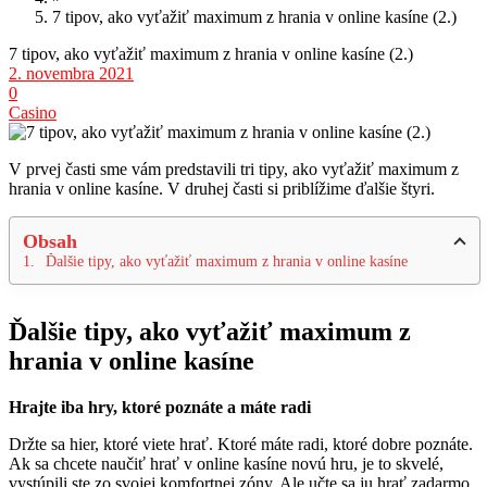
7 tipov, ako vyťažiť maximum z hrania v online kasíne (2.)
7 tipov, ako vyťažiť maximum z hrania v online kasíne (2.)
2. novembra 2021
0
Casino
V prvej časti sme vám predstavili tri tipy, ako vyťažiť maximum z
hrania v online kasíne. V druhej časti si priblížime ďalšie štyri.
Obsah
Ďalšie tipy, ako vyťažiť maximum z hrania v online kasíne
Ďalšie tipy, ako vyťažiť maximum z
hrania v online kasíne
Hrajte iba hry, ktoré poznáte a máte radi
Držte sa hier, ktoré viete hrať. Ktoré máte radi, ktoré dobre poznáte.
Ak sa chcete naučiť hrať v online kasíne novú hru, je to skvelé,
vystúpili ste zo svojej komfortnej zóny. Ale učte sa ju hrať zadarmo.