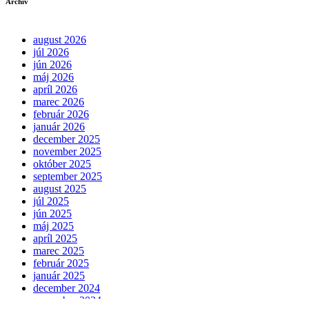
Archív
august 2026
júl 2026
jún 2026
máj 2026
apríl 2026
marec 2026
február 2026
január 2026
december 2025
november 2025
október 2025
september 2025
august 2025
júl 2025
jún 2025
máj 2025
apríl 2025
marec 2025
február 2025
január 2025
december 2024
november 2024