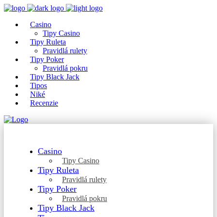
Casino
Tipy Casino
Tipy Ruleta
Pravidlá rulety
Tipy Poker
Pravidlá pokru
Tipy Black Jack
Tipos
Niké
Recenzie
Casino
Tipy Casino
Tipy Ruleta
Pravidlá rulety
Tipy Poker
Pravidlá pokru
Tipy Black Jack