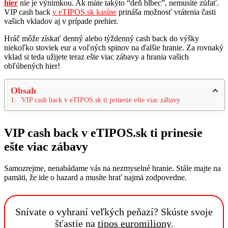
hier
nie je výnimkou. Ak máte takýto “deň blbec”, nemusíte zúfať.
VIP cash back
v eTIPOS.sk kasíne
prináša možnosť vrátenia časti
vašich vkladov aj v prípade prehier.
Hráč môže získať denný alebo týždenný cash back do výšky
niekoľko stoviek eur a voľných spinov na ďalšie hranie. Za rovnaký
vklad si teda užijete teraz ešte viac zábavy a hrania vašich
obľúbených hier!
Obsah
VIP cash back v eTIPOS.sk ti prinesie ešte viac zábavy
VIP cash back v eTIPOS.sk ti prinesie
ešte viac zábavy
Samozrejme, nenabádame vás na nezmyselné hranie. Stále majte na
pamäti, že ide o hazard a musíte hrať najmä zodpovedne.
Snívate o vyhraní veľkých peňazí? Skúste svoje
šťastie na
tipos euromiliony
.