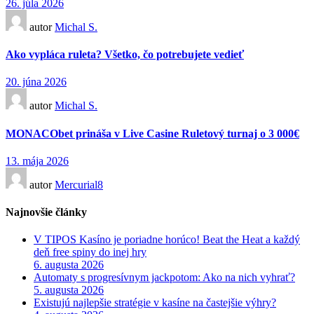
26. júla 2026
autor
Michal S.
Ako vypláca ruleta? Všetko, čo potrebujete vedieť
20. júna 2026
autor
Michal S.
MONACObet prináša v Live Casine Ruletový turnaj o 3 000€
13. mája 2026
autor
Mercurial8
Najnovšie články
V TIPOS Kasíno je poriadne horúco! Beat the Heat a každý
deň free spiny do inej hry
6. augusta 2026
Automaty s progresívnym jackpotom: Ako na nich vyhrať?
5. augusta 2026
Existujú najlepšie stratégie v kasíne na častejšie výhry?