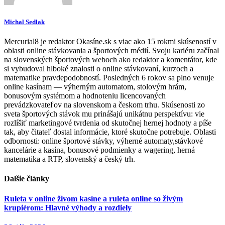
Michal Sedlak
Mercurial8 je redaktor Okasíne.sk s viac ako 15 rokmi skúseností v
oblasti online stávkovania a športových médií. Svoju kariéru začínal
na slovenských športových weboch ako redaktor a komentátor, kde
si vybudoval hlboké znalosti o online stávkovaní, kurzoch a
matematike pravdepodobností. Posledných 6 rokov sa plno venuje
online kasínam — výherným automatom, stolovým hrám,
bonusovým systémom a hodnoteniu licencovaných
prevádzkovateľov na slovenskom a českom trhu. Skúsenosti zo
sveta športových stávok mu prinášajú unikátnu perspektívu: vie
rozlíšiť marketingové tvrdenia od skutočnej hernej hodnoty a píše
tak, aby čitateľ dostal informácie, ktoré skutočne potrebuje. Oblasti
odbornosti: online športové stávky, výherné automaty,stávkové
kancelárie a kasína, bonusové podmienky a wagering, herná
matematika a RTP, slovenský a český trh.
Dalšie články
Ruleta v online živom kasíne a ruleta online so živým
krupiérom: Hlavné výhody a rozdiely