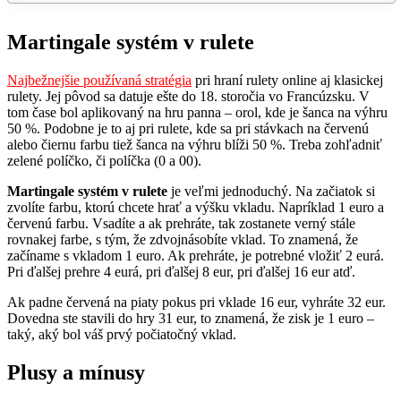
Martingale systém v rulete
Najbežnejšie používaná stratégia
pri hraní rulety online aj klasickej
rulety. Jej pôvod sa datuje ešte do 18. storočia vo Francúzsku. V
tom čase bol aplikovaný na hru panna – orol, kde je šanca na výhru
50 %. Podobne je to aj pri rulete, kde sa pri stávkach na červenú
alebo čiernu farbu tiež šanca na výhru blíži 50 %. Treba zohľadniť
zelené políčko, či políčka (0 a 00).
Martingale systém v rulete
je veľmi jednoduchý. Na začiatok si
zvolíte farbu, ktorú chcete hrať a výšku vkladu. Napríklad 1 euro a
červenú farbu. Vsadíte a ak prehráte, tak zostanete verný stále
rovnakej farbe, s tým, že zdvojnásobíte vklad. To znamená, že
začíname s vkladom 1 euro. Ak prehráte, je potrebné vložiť 2 eurá.
Pri ďalšej prehre 4 eurá, pri ďalšej 8 eur, pri ďalšej 16 eur atď.
Ak padne červená na piaty pokus pri vklade 16 eur, vyhráte 32 eur.
Dovedna ste stavili do hry 31 eur, to znamená, že zisk je 1 euro –
taký, aký bol váš prvý počiatočný vklad.
Plusy a mínusy