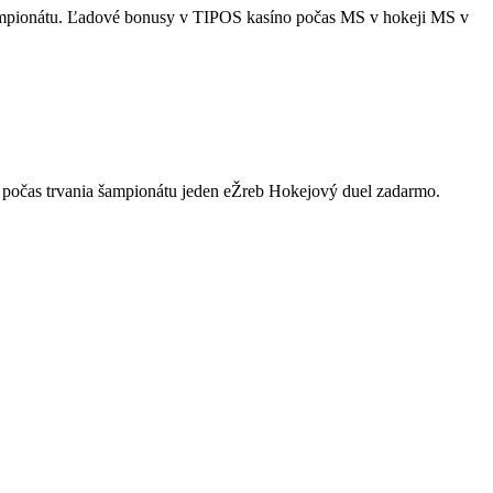
šampionátu. Ľadové bonusy v TIPOS kasíno počas MS v hokeji MS v
 počas trvania šampionátu jeden eŽreb Hokejový duel zadarmo.