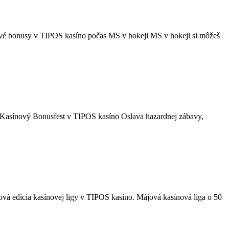
ové bonusy v TIPOS kasíno počas MS v hokeji MS v hokeji si môžeš
 Kasínový Bonusfest v TIPOS kasíno Oslava hazardnej zábavy,
ájová edícia kasínovej ligy v TIPOS kasíno. Májová kasínová liga o 50