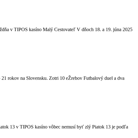
ýždňa v TIPOS kasíno Malý Cestovateľ V dňoch 18. a 19. júna 2025
o 21 rokov na Slovensku. Zotri 10 eŽrebov Futbalový duel a dva
Piatok 13 v TIPOS kasíno vôbec nemusí byť zlý Piatok 13 je podľa