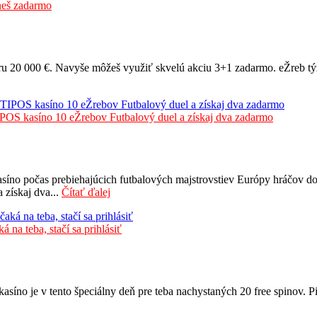
neš zadarmo
ru 20 000 €. Navyše môžeš využiť skvelú akciu 3+1 zadarmo. eŽreb t
POS kasíno 10 eŽrebov Futbalový duel a získaj dva zadarmo
asíno počas prebiehajúcich futbalových majstrovstiev Európy hráčov d
 získaj dva...
Čítať ďalej
 na teba, stačí sa prihlásiť
síno je v tento špeciálny deň pre teba nachystaných 20 free spinov. 