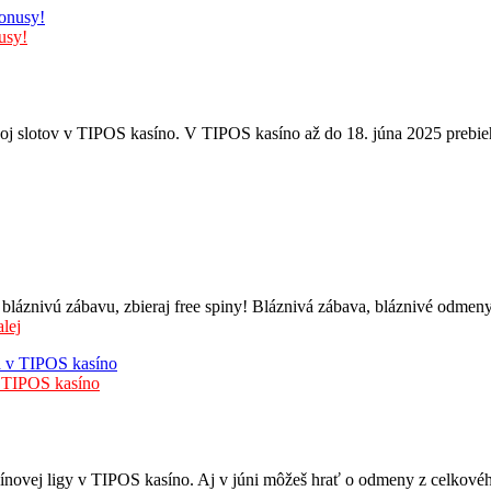
usy!
úboj slotov v TIPOS kasíno. V TIPOS kasíno až do 18. júna 2025 prebieh
bláznivú zábavu, zbieraj free spiny! Bláznivá zábava, bláznivé odmen
alej
v TIPOS kasíno
asínovej ligy v TIPOS kasíno. Aj v júni môžeš hrať o odmeny z celkové