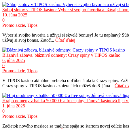
Súboj slotov v TIPOS kasíno: Vyber si svojho favorita a užívaj si bon
10. júna 2025
0
Promo akcie
,
Tipos
Vyber si svojho favorita a užívaj si skvelé bonusy! Je tu napínavý S
užívaj si svoj bonus. Zatoč...
Čítať ďalej
Bláznivá zábava, bláznivé odmeny: Crazy spiny v TIPOS kasíno
6. júna 2025
0
Promo akcie
,
Tipos
V TIPOS kasíno aktuálne prebieha obľúbená akcia Crazy spiny. Zaži 
Crazy spiny v TIPOS kasíno - zbierať ich môžeš do 8. júna...
Čítať ď
Hraj o odmeny z balíka 50 000 € a free spiny: Júnová kasínová liga 
1. júna 2025
0
Promo akcie
,
Tipos
Začiatok nového mesiaca sa tradične spája so štartom novej edície k