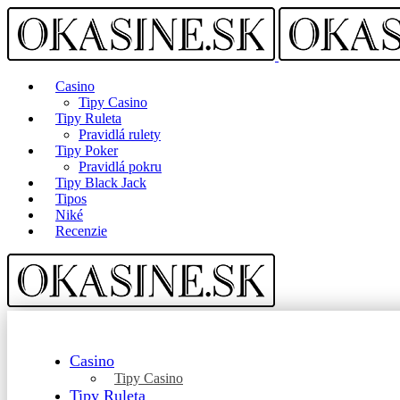
Casino
Tipy Casino
Tipy Ruleta
Pravidlá rulety
Tipy Poker
Pravidlá pokru
Tipy Black Jack
Tipos
Niké
Recenzie
Casino
Tipy Casino
Tipy Ruleta