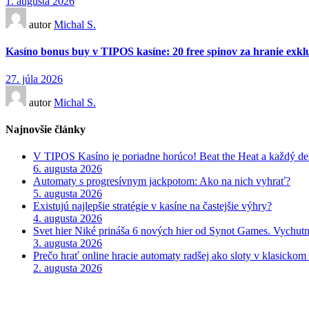
1. augusta 2026
autor
Michal S.
Kasíno bonus buy v TIPOS kasíne: 20 free spinov za hranie exkl
27. júla 2026
autor
Michal S.
Najnovšie články
V TIPOS Kasíno je poriadne horúco! Beat the Heat a každý deň
6. augusta 2026
Automaty s progresívnym jackpotom: Ako na nich vyhrať?
5. augusta 2026
Existujú najlepšie stratégie v kasíne na častejšie výhry?
4. augusta 2026
Svet hier Niké prináša 6 nových hier od Synot Games. Vychutn
3. augusta 2026
Prečo hrať online hracie automaty radšej ako sloty v klasickom
2. augusta 2026