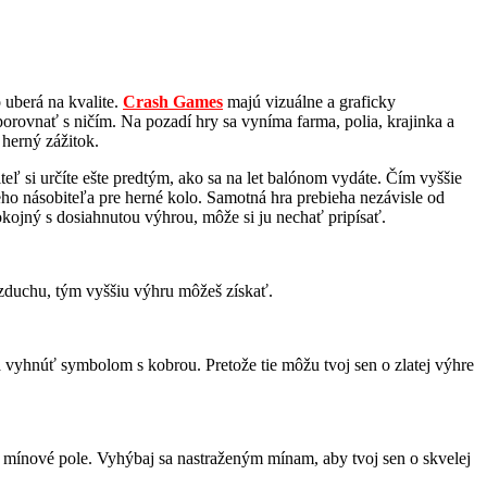
 uberá na kvalite.
Crash Games
majú vizuálne a graficky
porovnať s ničím. Na pozadí hry sa vyníma farma, polia, krajinka a
herný zážitok.
eľ si určíte ešte predtým, ako sa na let balónom vydáte. Čím vyššie
o násobiteľa pre herné kolo. Samotná hra prebieha nezávisle od
kojný s dosiahnutou výhrou, môže si ju nechať pripísať.
o vzduchu, tým vyššiu výhru môžeš získať.
a vyhnúť symbolom s kobrou. Pretože tie môžu tvoj sen o zlatej výhre
ez mínové pole. Vyhýbaj sa nastraženým mínam, aby tvoj sen o skvelej