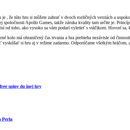
, že túto hru si môžete zahrať v dvoch rozličných verziách a uspokoj
 spoločnosti Apollo Games, takže záruka kvality tam určite je. Princíp
sí od toho, ako vysoko sa vám podarí vyletieť s vtáčikom. Hovorí sa, k
erné kolo má ohraničený čas trvania a hra prebieha nezávisle od činnost
 vyskúšať si hru aj v režime zadarmo. Odporúčame všetkým hráčom, aby 
ree spiny do inej hry
 Perla