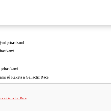
ými prírastkami
írastkami
mi sú Raketa a Gallactic Race.
a a Gallactic Race