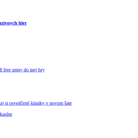
uzívnych hier
 free spiny do inej hry
aj si osvedčené klasiky v novom šate
 kasíne