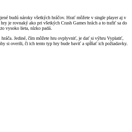
ené budú nároky všetkých hráčov. Hrať môžete v single player aj v
 hry je rovnaký ako pri všetkých Crash Games hrách a to trafiť sa do
to vysoko lieta, nízko padá.
i hráča. Jediné, čím môžete hru ovplyvniť, je dať si výhru Vyplatiť,
si overili, či ich tento typ hry bude baviť a spĺňať ich požiadavky.