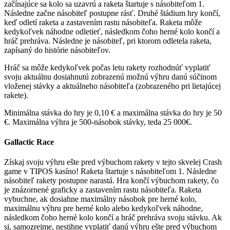
začínajúce sa kolo sa uzavrú a raketa štartuje s násobiteľom 1.
Následne začne násobiteľ postupne rásť. Druhé štádium hry končí,
keď odletí raketa a zastavením rastu násobiteľa. Raketa môže
kedykoľvek náhodne odletieť, následkom čoho herné kolo končí a
hráč prehráva. Následne je násobiteľ, pri ktorom odletela raketa,
zapísaný do histórie násobiteľov.
Hráč sa môže kedykoľvek počas letu rakety rozhodnúť vyplatiť
svoju aktuálnu dosiahnutú zobrazenú možnú výhru danú súčinom
vloženej stávky a aktuálneho násobiteľa (zobrazeného pri lietajúcej
rakete).
Minimálna stávka do hry je 0,10 € a maximálna stávka do hry je 50
€. Maximálna výhra je 500-násobok stávky, teda 25 000€.
Gallactic Race
Získaj svoju výhru ešte pred výbuchom rakety v tejto skvelej Crash
game v TIPOS kasíno! Raketa štartuje s násobiteľom 1. Následne
násobiteľ rakety postupne narastá. Hra končí výbuchom rakety, čo
je znázornené graficky a zastavením rastu násobiteľa. Raketa
vybuchne, ak dosiahne maximálny násobok pre herné kolo,
maximálnu výhru pre herné kolo alebo kedykoľvek náhodne,
následkom čoho herné kolo končí a hráč prehráva svoju stávku. Ak
si, samozrejme, nestihne vyplatiť danú výhru ešte pred výbuchom