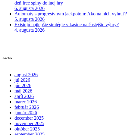
deň free spiny do inej hry
6. augusta 2026
Automaty s progresívnym jackpotom: Ako na nich vyhrať?
5. augusta 2026
Existujú najlepšie stratégie v kasíne na častejšie výhry?
4. augusta 2026
Archív
august 2026
júl 2026
jún 2026
máj 2026
apríl 2026
marec 2026
február 2026
január 2026
december 2025
november 2025
október 2025
september 2025