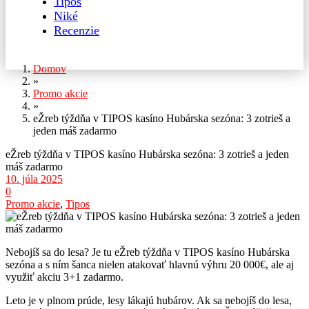
Tipos
Niké
Recenzie
Domov
»
Promo akcie
»
eŽreb týždňa v TIPOS kasíno Hubárska sezóna: 3 zotrieš a
jeden máš zadarmo
eŽreb týždňa v TIPOS kasíno Hubárska sezóna: 3 zotrieš a jeden
máš zadarmo
10. júla 2025
0
Promo akcie
,
Tipos
Nebojíš sa do lesa? Je tu eŽreb týždňa v TIPOS kasíno Hubárska
sezóna a s ním šanca nielen atakovať hlavnú výhru 20 000€, ale aj
využiť akciu 3+1 zadarmo.
Leto je v plnom prúde, lesy lákajú hubárov. Ak sa nebojíš do lesa,