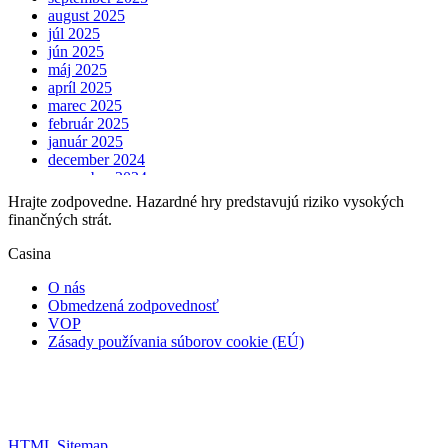
august 2025
júl 2025
jún 2025
máj 2025
apríl 2025
marec 2025
február 2025
január 2025
december 2024
november 2024
október 2024
Hrajte zodpovedne. Hazardné hry predstavujú riziko vysokých
september 2024
finančných strát.
august 2024
júl 2024
Casina
jún 2024
máj 2024
O nás
apríl 2024
Obmedzená zodpovednosť
marec 2024
VOP
február 2024
Zásady používania súborov cookie (EÚ)
január 2024
december 2023
november 2023
október 2023
september 2023
HTML Sitemap
august 2023