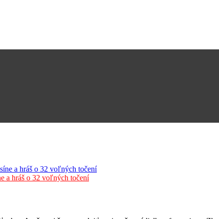
e a hráš o 32 voľných točení