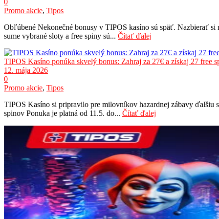
0
Promo akcie
,
Tipos
Obľúbené Nekonečné bonusy v TIPOS kasíno sú späť. Nazbierať si môž
sume vybrané sloty a free spiny sú...
Čítať ďalej
TIPOS Kasíno ponúka skvelý bonus: Zahraj za 27€ a získaj 27 free s
12. mája 2026
0
Promo akcie
,
Tipos
TIPOS Kasíno si pripravilo pre milovníkov hazardnej zábavy ďalšiu s
spinov Ponuka je platná od 11.5. do...
Čítať ďalej