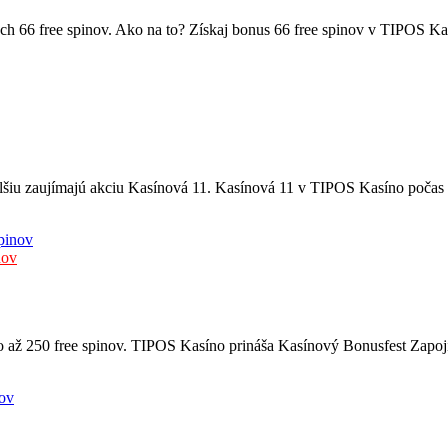
 66 free spinov. Ako na to? Získaj bonus 66 free spinov v TIPOS Kas
 ďalšiu zaujímajú akciu Kasínová 11. Kasínová 11 v TIPOS Kasíno poča
nov
až 250 free spinov. TIPOS Kasíno prináša Kasínový Bonusfest Zapojiť