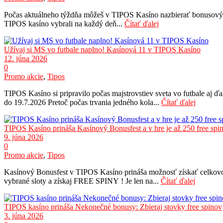
Počas aktuálneho týždňa môžeš v TIPOS Kasíno nazbierať bonusových
TIPOS kasíno vybrali na každý deň...
Čítať ďalej
Užívaj si MS vo futbale naplno! Kasínová 11 v TIPOS Kasíno
12. júna 2026
0
Promo akcie
,
Tipos
TIPOS Kasíno si pripravilo počas majstrovstiev sveta vo futbale aj
do 19.7.2026 Pretoč počas trvania jedného kola...
Čítať ďalej
TIPOS Kasíno prináša Kasínový Bonusfest a v hre je až 250 free spi
9. júna 2026
0
Promo akcie
,
Tipos
Kasínový Bonusfest v TIPOS Kasíno prináša možnosť získať celkovo 
vybrané sloty a získaj FREE SPINY ! Je len na...
Čítať ďalej
TIPOS kasíno prináša Nekonečné bonusy: Zbieraj stovky free spinov
3. júna 2026