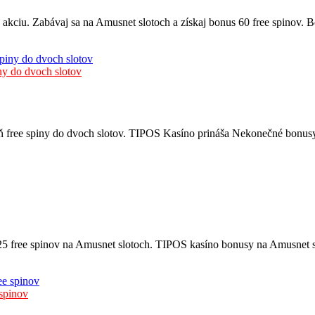
 akciu. Zabávaj sa na Amusnet slotoch a získaj bonus 60 free spinov.
ny do dvoch slotov
 free spiny do dvoch slotov. TIPOS Kasíno prináša Nekonečné bonus
25 free spinov na Amusnet slotoch. TIPOS kasíno bonusy na Amusnet sl
spinov