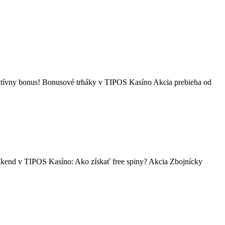
raktívny bonus! Bonusové trháky v TIPOS Kasíno Akcia prebieha od
 víkend v TIPOS Kasíno: Ako získať free spiny? Akcia Zbojnícky