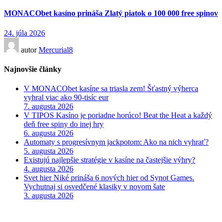
MONACObet kasíno prináša Zlatý piatok o 100 000 free spinov
24. júla 2026
autor
Mercurial8
Najnovšie články
V MONACObet kasíne sa triasla zem! Šťastný výherca
vyhral viac ako 90-tisíc eur
7. augusta 2026
V TIPOS Kasíno je poriadne horúco! Beat the Heat a každý
deň free spiny do inej hry
6. augusta 2026
Automaty s progresívnym jackpotom: Ako na nich vyhrať?
5. augusta 2026
Existujú najlepšie stratégie v kasíne na častejšie výhry?
4. augusta 2026
Svet hier Niké prináša 6 nových hier od Synot Games.
Vychutnaj si osvedčené klasiky v novom šate
3. augusta 2026