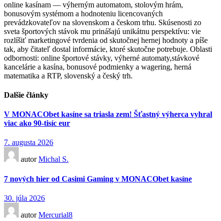
online kasínam — výherným automatom, stolovým hrám,
bonusovým systémom a hodnoteniu licencovaných
prevádzkovateľov na slovenskom a českom trhu. Skúsenosti zo
sveta športových stávok mu prinášajú unikátnu perspektívu: vie
rozlíšiť marketingové tvrdenia od skutočnej hernej hodnoty a píše
tak, aby čitateľ dostal informácie, ktoré skutočne potrebuje. Oblasti
odbornosti: online športové stávky, výherné automaty,stávkové
kancelárie a kasína, bonusové podmienky a wagering, herná
matematika a RTP, slovenský a český trh.
Dalšie články
V MONACObet kasíne sa triasla zem! Šťastný výherca vyhral
viac ako 90-tisíc eur
7. augusta 2026
autor
Michal S.
7 nových hier od Casimi Gaming v MONACObet kasíne
30. júla 2026
autor
Mercurial8