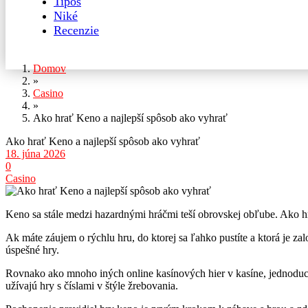
Tipos
Niké
Recenzie
Domov
»
Casino
»
Ako hrať Keno a najlepší spôsob ako vyhrať
Ako hrať Keno a najlepší spôsob ako vyhrať
18. júna 2026
0
Casino
Keno sa stále medzi hazardnými hráčmi teší obrovskej obľube. Ako hra
Ak máte záujem o rýchlu hru, do ktorej sa ľahko pustíte a ktorá je 
úspešné hry.
Rovnako ako mnoho iných online kasínových hier v kasíne, jednoduc
užívajú hry s číslami v štýle žrebovania.