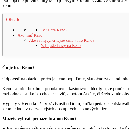
Pochopenie pravidiel hry keno je prvým krokom k zábave s hrou a zdok
keno.
Obsah
Čo je hra Keno?
Ako hrať Keno
Aké sú najvýhernejšie čísla v hre Keno?
Najlepšie kurzy na Keno
Čo je hra Keno?
Odpoveď na otázku, prečo je keno populárne, skutočne závisí od toho,
Keno sa pridalo k boju populárnych kasínových hier tým, že ponúka r
rozhodnete sa, koľko chcete staviť, a potom čakáte, či žrebovanie obs
Výplaty v Keno kolíšu v závislosti od toho, koľko peňazí ste riskova
keno jednou z najrýchlejších dostupných kasínových hier.
Môžete vyhrať peniaze hraním Keno?
V Kene závisia výhry a výplaty v kasíne od mnohých faktorov. Keď skú