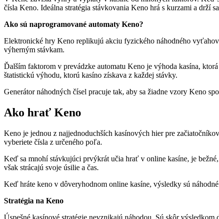
čísla Keno. Ideálna stratégia stávkovania Keno hrá s kurzami a drží 
Ako sú naprogramované automaty Keno?
Elektronické hry Keno replikujú akciu fyzického náhodného vyťahova
výherným stávkam.
Ďalším faktorom v prevádzke automatu Keno je výhoda kasína, ktorá 
štatistickú výhodu, ktorú kasíno získava z každej stávky.
Generátor náhodných čísel pracuje tak, aby sa žiadne vzory Keno s
Ako hrať Keno
Keno je jednou z najjednoduchších kasínových hier pre začiatočníkov, 
vyberiete čísla z určeného poľa.
Keď sa mnohí stávkujúci prvýkrát učia hrať v online kasíne, je bežné, 
však strácajú svoje úsilie a čas.
Keď hráte keno v dôveryhodnom online kasíne, výsledky sú náhodné 
Stratégia na Keno
Úspešné kasínové stratégie nevznikajú náhodou. Sú skôr výsledkom det