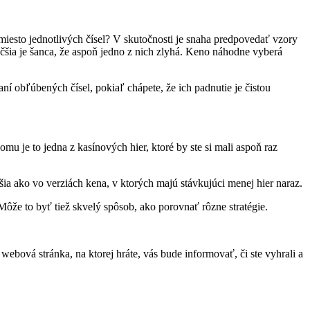
iesto jednotlivých čísel? V skutočnosti je snaha predpovedať vzory
äčšia je šanca, že aspoň jedno z nich zlyhá. Keno náhodne vyberá
aní obľúbených čísel, pokiaľ chápete, že ich padnutie je čistou
mu je to jedna z kasínových hier, ktoré by ste si mali aspoň raz
šia ako vo verziách kena, v ktorých majú stávkujúci menej hier naraz.
Môže to byť tiež skvelý spôsob, ako porovnať rôzne stratégie.
webová stránka, na ktorej hráte, vás bude informovať, či ste vyhrali a