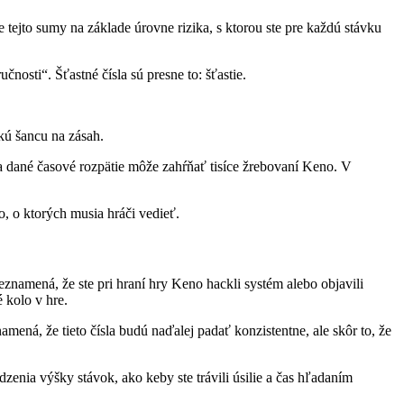
 tejto sumy na základe úrovne rizika, s ktorou ste pre každú stávku
nosti“. Šťastné čísla sú presne to: šťastie.
kú šancu na zásah.
 a dané časové rozpätie môže zahŕňať tisíce žrebovaní Keno. V
, o ktorých musia hráči vedieť.
neznamená, že ste pri hraní hry Keno hackli systém alebo objavili
 kolo v hre.
namená, že tieto čísla budú naďalej padať konzistentne, ale skôr to, že
zenia výšky stávok, ako keby ste trávili úsilie a čas hľadaním