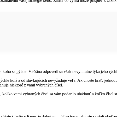
onaleniu vašej stratégie keno. Zatiaľ čo výhra môže prispieť k zážitk
 koho sa pýtate. Väčšina odpovedí sa však nevyhnutne týka jeho rýchlo
ýchle kolá a od stávkujúcich nevyžaduje veľa. Ak chcete hrať, jednod
ahuje niektoré z vami vybraných čísel.
li, koľko vami vybraných čísel sa vám podarilo uhádnuť a koľko čísel s
šate šťastie v Kene, je dobré vyhnúť sa tomu, aby ste sa stali obeťou m