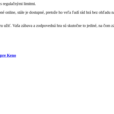
s regulačnými limitmi.
né online, stále je dostupné, pretože ho veľa ľudí rád hrá bez ohľadu 
hru užiť. Vaša zábava a zodpovedná hra sú skutočne to jediné, na čom zá
a pre Keno