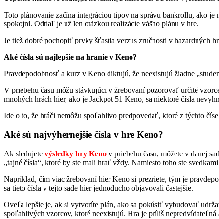
Toto plánovanie začína integráciou tipov na správu bankrollu, ako je 
spokojní. Odtiaľ je už len otázkou realizácie vášho plánu v hre.
Je tiež dobré pochopiť prvky šťastia verzus zručnosti v hazardných hrá
Aké čísla sú najlepšie na hranie v Keno?
Pravdepodobnosť a kurz v Keno diktujú, že neexistujú žiadne „studen
V priebehu času môžu stávkujúci v žrebovaní pozorovať určité vzorce
mnohých hrách hier, ako je Jackpot 51 Keno, sa niektoré čísla nevyh
Ide o to, že hráči nemôžu spoľahlivo predpovedať, ktoré z týchto čís
Aké sú najvýhernejšie čísla v hre Keno?
Ak sledujete
výsledky hry Keno
v priebehu času, môžete v danej sade
„tajné čísla“, ktoré by ste mali hrať vždy. Namiesto toho ste sved
Napríklad, čím viac žrebovaní hier Keno si prezriete, tým je pravdepodo
sa tieto čísla v tejto sade hier jednoducho objavovali častejšie.
Oveľa lepšie je, ak si vytvoríte plán, ako sa pokúsiť vybudovať udrža
spoľahlivých vzorcov, ktoré neexistujú. Hra je príliš nepredvídateľná a