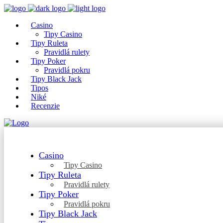
Casino
Tipy Casino
Tipy Ruleta
Pravidlá rulety
Tipy Poker
Pravidlá pokru
Tipy Black Jack
Tipos
Niké
Recenzie
Casino
Tipy Casino
Tipy Ruleta
Pravidlá rulety
Tipy Poker
Pravidlá pokru
Tipy Black Jack