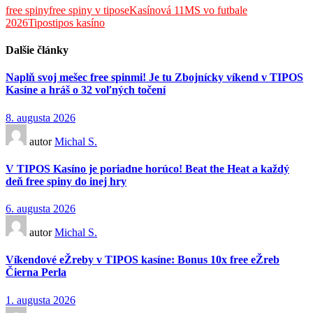
free spiny
free spiny v tipose
Kasínová 11
MS vo futbale
2026
Tipos
tipos kasíno
Dalšie články
Naplň svoj mešec free spinmi! Je tu Zbojnícky víkend v TIPOS
Kasíne a hráš o 32 voľných točení
8. augusta 2026
autor
Michal S.
V TIPOS Kasíno je poriadne horúco! Beat the Heat a každý
deň free spiny do inej hry
6. augusta 2026
autor
Michal S.
Víkendové eŽreby v TIPOS kasíne: Bonus 10x free eŽreb
Čierna Perla
1. augusta 2026