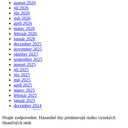
august 2026
júl 2026
jún 2026
máj 2026
apríl 2026
marec 2026
február 2026
január 2026
december 2025
november 2025
október 2025
september 2025
august 2025
júl 2025
jún 2025
máj 2025
apríl 2025
marec 2025
február 2025
január 2025
december 2024
november 2024
október 2024
Hrajte zodpovedne. Hazardné hry predstavujú riziko vysokých
september 2024
finančných strát.
august 2024