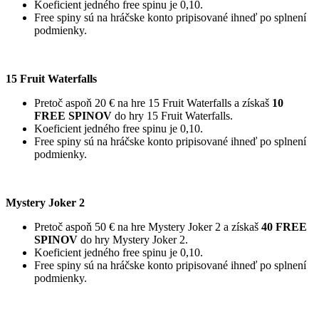
Koeficient jedného free spinu je 0,10.
Free spiny sú na hráčske konto pripisované ihneď po splnení
podmienky.
15 Fruit Waterfalls
Pretoč aspoň 20 € na hre 15 Fruit Waterfalls a získaš
10
FREE SPINOV
do hry 15 Fruit Waterfalls.
Koeficient jedného free spinu je 0,10.
Free spiny sú na hráčske konto pripisované ihneď po splnení
podmienky.
Mystery Joker 2
Pretoč aspoň 50 € na hre Mystery Joker 2 a získaš
40 FREE
SPINOV
do hry Mystery Joker 2.
Koeficient jedného free spinu je 0,10.
Free spiny sú na hráčske konto pripisované ihneď po splnení
podmienky.