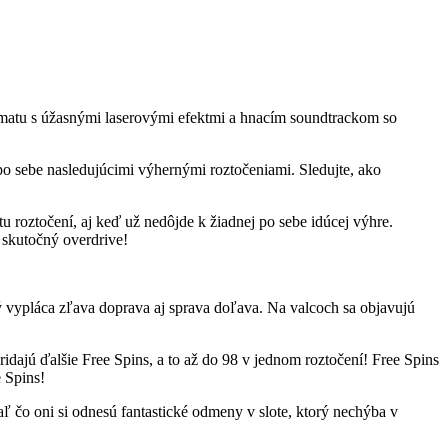
omatu s úžasnými laserovými efektmi a hnacím soundtrackom so
 sebe nasledujúcimi výhernými roztočeniami. Sledujte, ako
u roztočení, aj keď už nedôjde k žiadnej po sebe idúcej výhre.
 skutočný overdrive!
rý vypláca zľava doprava aj sprava doľava. Na valcoch sa objavujú
idajú ďalšie Free Spins, a to až do 98 v jednom roztočení! Free Spins
 Spins!
ľ čo oni si odnesú fantastické odmeny v slote, ktorý nechýba v