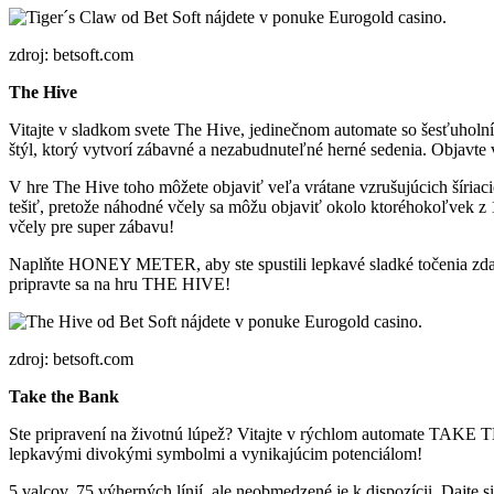
zdroj: betsoft.com
The Hive
Vitajte v sladkom svete The Hive, jedinečnom automate so šesťuholní
štýl, ktorý vytvorí zábavné a nezabudnuteľné herné sedenia. Objavte v
V hre The Hive toho môžete objaviť veľa vrátane vzrušujúcich šíriaci
tešiť, pretože náhodné včely sa môžu objaviť okolo ktoréhokoľvek z 
včely pre super zábavu!
Naplňte HONEY METER, aby ste spustili lepkavé sladké točenia zdarm
pripravte sa na hru THE HIVE!
zdroj: betsoft.com
Take the Bank
Ste pripravení na životnú lúpež? Vitajte v rýchlom automate TAKE
lepkavými divokými symbolmi a vynikajúcim potenciálom!
5 valcov, 75 výherných línií, ale neobmedzené je k dispozícii. Dajte