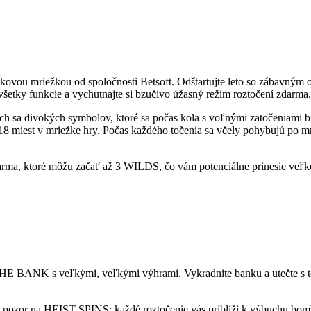
kovou mriežkou od spoločnosti Betsoft. Odštartujte leto so zábavným 
šetky funkcie a vychutnajte si bzučivo úžasný režim roztočení zdarma, 
ch sa divokých symbolov, ktoré sa počas kola s voľnými zatočeniami bud
18 miest v mriežke hry. Počas každého točenia sa včely pohybujú po mr
a, ktoré môžu začať až 3 WILDS, čo vám potenciálne prinesie veľké, u
 THE BANK s veľkými, veľkými výhrami. Vykradnite banku a utečte s 
 si pozor na HEIST SPINS; každé roztočenie vás priblíži k výbuchu bom