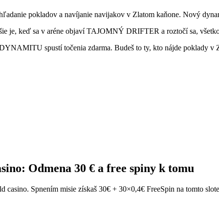
štole, hľadanie pokladov a navíjanie navijakov v Zlatom kaňone. Nový d
epšie je, keď sa v aréne objaví TAJOMNÝ DRIFTER a roztočí sa, všetko 
kusov DYNAMITU spustí točenia zdarma. Budeš to ty, kto nájde pok
sino: Odmena 30 € a free spiny k tomu
d casino. Spnením misie získaš 30€ + 30×0,4€ FreeSpin na tomto slote