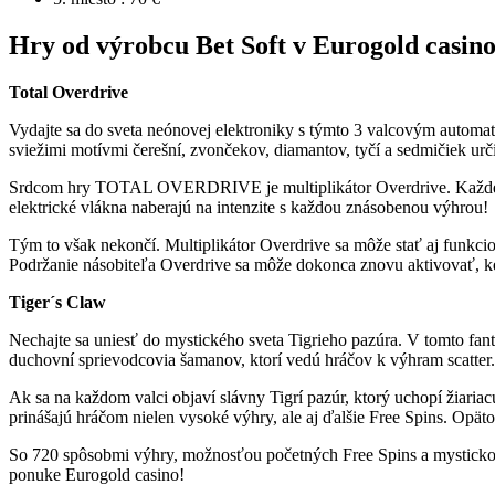
Hry od výrobcu Bet Soft v Eurogold casin
Total Overdrive
Vydajte sa do sveta neónovej elektroniky s týmto 3 valcovým automa
sviežimi motívmi čerešní, zvončekov, diamantov, tyčí a sedmičiek urči
Srdcom hry TOTAL OVERDRIVE je multiplikátor Overdrive. Každé výhe
elektrické vlákna naberajú na intenzite s každou znásobenou výhrou!
Tým to však nekončí. Multiplikátor Overdrive sa môže stať aj funkcio
Podržanie násobiteľa Overdrive sa môže dokonca znovu aktivovať, keď
Tiger´s Claw
Nechajte sa uniesť do mystického sveta Tigrieho pazúra. V tomto fant
duchovní sprievodcovia šamanov, ktorí vedú hráčov k výhram scatter.
Ak sa na každom valci objaví slávny Tigrí pazúr, ktorý uchopí žiaria
prinášajú hráčom nielen vysoké výhry, ale aj ďalšie Free Spins. Opä
So 720 spôsobmi výhry, možnosťou početných Free Spins a mystickou p
ponuke Eurogold casino!