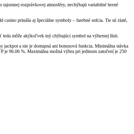
do tajomnej rozprávkovej atmosféry, nechýbajú variabilné herné
d casino prináša aj špeciálne symboly – farebné srdcia. Tie sú zlaté,
iť teda môže akýkoľvek iný chýbajúci symbol na výhernej línii.
y jackpot a nie je dostupná ani bonusová funkcia. Minimálna stávka
RTP je 96.06 %. Maximálna možná výhra pri jedinom zatočení je 250