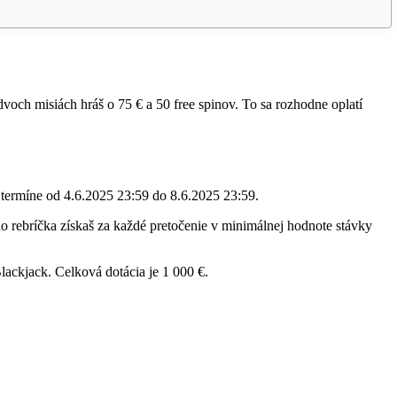
voch misiách hráš o 75 € a 50 free spinov. To sa rozhodne oplatí
v termíne od 4.6.2025 23:59 do 8.6.2025 23:59.
do rebríčka získaš za každé pretočenie v minimálnej hodnote stávky
ackjack. Celková dotácia je 1 000 €.