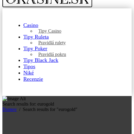
Casino
Tipy Casino
Tipy Ruleta
Pravidlá rulety
Tipy Poker
Pravidlá pokru
Tipy Black Jack
Tipos
Niké
Recenzie
Search results for: eurogold
Domov
/
Search results for "eurogold"