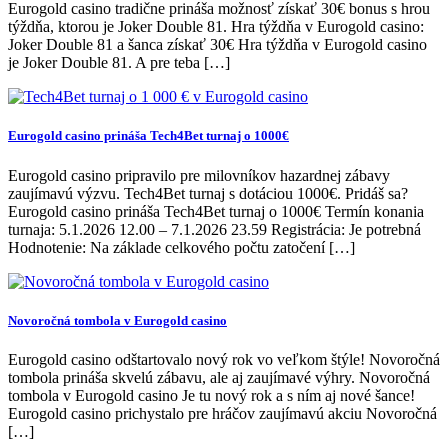
Eurogold casino tradične prináša možnosť získať 30€ bonus s hrou
týždňa, ktorou je Joker Double 81. Hra týždňa v Eurogold casino:
Joker Double 81 a šanca získať 30€ Hra týždňa v Eurogold casino
je Joker Double 81. A pre teba […]
Eurogold casino prináša Tech4Bet turnaj o 1000€
Eurogold casino pripravilo pre milovníkov hazardnej zábavy
zaujímavú výzvu. Tech4Bet turnaj s dotáciou 1000€. Pridáš sa?
Eurogold casino prináša Tech4Bet turnaj o 1000€ Termín konania
turnaja: 5.1.2026 12.00 – 7.1.2026 23.59 Registrácia: Je potrebná
Hodnotenie: Na základe celkového počtu zatočení […]
Novoročná tombola v Eurogold casino
Eurogold casino odštartovalo nový rok vo veľkom štýle! Novoročná
tombola prináša skvelú zábavu, ale aj zaujímavé výhry. Novoročná
tombola v Eurogold casino Je tu nový rok a s ním aj nové šance!
Eurogold casino prichystalo pre hráčov zaujímavú akciu Novoročná
[…]