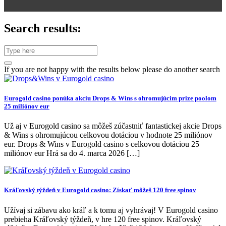
Search results:
If you are not happy with the results below please do another search
Eurogold casino ponúka akciu Drops & Wins s ohromujúcim prize poolom
25 miliónov eur
Už aj v Eurogold casino sa môžeš zúčastniť fantastickej akcie Drops
& Wins s ohromujúcou celkovou dotáciou v hodnote 25 miliónov
eur. Drops & Wins v Eurogold casino s celkovou dotáciou 25
miliónov eur Hrá sa do 4. marca 2026 […]
Kráľovský týždeň v Eurogold casino: Získať môžeš 120 free spinov
Užívaj si zábavu ako kráľ a k tomu aj vyhrávaj! V Eurogold casino
prebieha Kráľovský týždeň, v hre 120 free spinov. Kráľovský