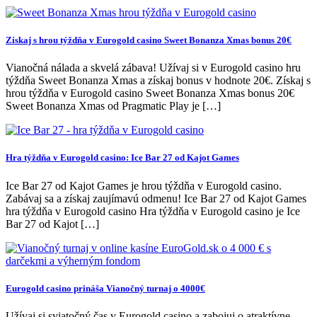
Získaj s hrou týždňa v Eurogold casino Sweet Bonanza Xmas bonus 20€
Vianočná nálada a skvelá zábava! Užívaj si v Eurogold casino hru
týždňa Sweet Bonanza Xmas a získaj bonus v hodnote 20€. Získaj s
hrou týždňa v Eurogold casino Sweet Bonanza Xmas bonus 20€
Sweet Bonanza Xmas od Pragmatic Play je […]
Hra týždňa v Eurogold casino: Ice Bar 27 od Kajot Games
Ice Bar 27 od Kajot Games je hrou týždňa v Eurogold casino.
Zabávaj sa a získaj zaujímavú odmenu! Ice Bar 27 od Kajot Games
hra týždňa v Eurogold casino Hra týždňa v Eurogold casino je Ice
Bar 27 od Kajot […]
Eurogold casino prináša Vianočný turnaj o 4000€
Užívaj si sviatočný čas v Eurogold casino a zabojuj o atraktívne