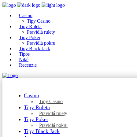
Casino
Tipy Casino
Tipy Ruleta
Pravidlá rulety
Tipy Poker
Pravidlá pokru
Tipy Black Jack
Tipos
Niké
Recenzie
Casino
Tipy Casino
Tipy Ruleta
Pravidlá rulety
Tipy Poker
Pravidlá pokru
Tipy Black Jack