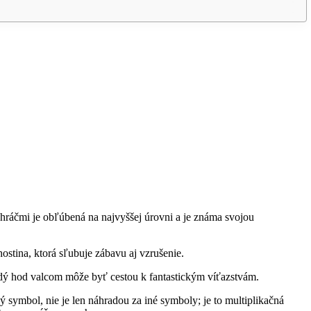
 hráčmi je obľúbená na najvyššej úrovni a je známa svojou
stina, ktorá sľubuje zábavu aj vzrušenie.
aždý hod valcom môže byť cestou k fantastickým víťazstvám.
symbol, nie je len náhradou za iné symboly; je to multiplikačná