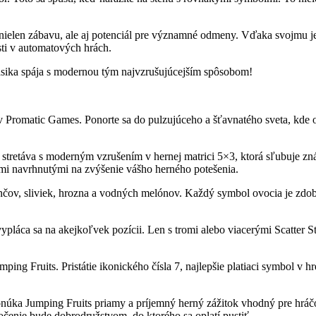
 nielen zábavu, ale aj potenciál pre významné odmeny. Vďaka svojmu
ti v automatových hrách.
klasika spája s modernou tým najvzrušujúcejším spôsobom!
tov Promatic Games. Ponorte sa do pulzujúceho a šťavnatého sveta, kd
ť stretáva s moderným vzrušením v hernej matrici 5×3, ktorá sľubuje zn
mi navrhnutými na zvýšenie vášho herného potešenia.
nčov, sliviek, hrozna a vodných melónov. Každý symbol ovocia je zdobe
 vypláca sa na akejkoľvek pozícii. Len s tromi alebo viacerými Scatter
ping Fruits. Pristátie ikonického čísla 7, najlepšie platiaci symbol v
úka Jumping Fruits priamy a príjemný herný zážitok vhodný pre hráčo
točenie bude dobrodružstvom, do ktorého sa oplatí pustiť.