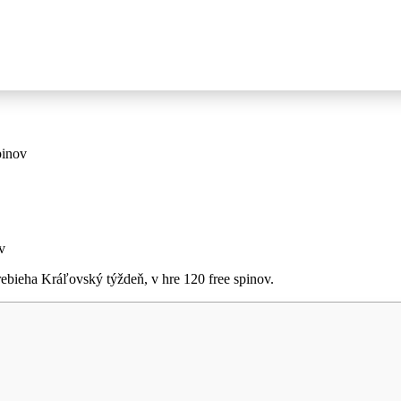
pinov
rebieha Kráľovský týždeň, v hre 120 free spinov.