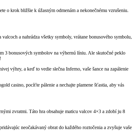
udete o krok bližšie k úžasným odmenám a nekonečnému vzrušeniu.
i na valcoch a nahrádza všetky symboly, vrátane bonusového symbolu,
ením 3 bonusových symbolov na výhernú líniu. Ale skutočné peklo
!
ivej výhry, a keď to vedie slečna Inferno, vaše šance na zapálenie
old casino, pocíťte pálenie a nechajte plamene šťastia, aby vás
nými zvratmi. Táto hra obsahuje maticu valcov 4×3 a zdobí ju 8
 pridávajúc neočakávaný obrat do každého roztočenia a zvyšuje vaše