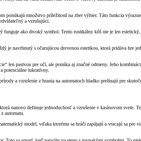
 ponúkajú množstvo príležitostí na zber výhier. Táto funkcia výrazne 
dvídateľný a vzrušujúci.
funguje ako divoký symbol. Tento rustikálny kôš nie je len estetický, 
 je navrhnutý s očarujúcou drevenou estetikou, ktorá pridáva hre jedi
ie“ len pastvou pre oči, ale ponúka aj značné odmeny. Jeho kombiná
a potenciálne lukratívny.
 prírody a vzrušenie z hrania na automatoch hladko prelínajú pre skutoč
, ktorá nanovo definuje jednoduchosť a vzrušenie v kasínovom svete. T
k z automatu.
ý matematický model, vďaka ktorému sa hráči zapájajú a vracajú sa pre
. Toto sa spustí, keď narazíte na stenu s rovnakými symbolmi. To niele