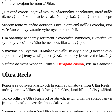
šmrnc vo svojom hernom zážitku.
„Drevené ovocie“ vyniká svojimi pôsobivými 27 výhrami, ktoré hráčom
rôzne výherné kombinácie, vďaka čomu je každý herný moment nepre
Srdcom tohto zeleného dobrodružstva je drevený košík s ovocím, ktorý 
vaše šance na vytváranie výherných kombinácií.
Hra obsahuje nádherný sortiment 7 ovocných symbolov, z ktorých každý
symboly vnesú do vášho herného zážitku zdravý pocit.
S maximálnou výhrou 104-násobku vašej stávky nie je „Drevené ovoc
a podmanivej témy zaisťuje herný zážitok, ktorý je zároveň relaxačný 
Vstúpte do sveta Wooden Fruits v
Eurogold casino
, kde sa sladkosť
Ultra Reels
Ponorte sa do sveta klasických hracích automatov s hrou Ultra Reels
určený pre nováčikov aj skúsených hráčov, ktorí hľadajú čistý zážito
To, čo odlišuje Ultra Reels od ostatných, je ich brilantne spracovan
jednoduchosťou a vzrušením z očakávania.
Výnimočnou vlastnosťou Ultra Reels je jeho jedinečný x2 multiplikátor