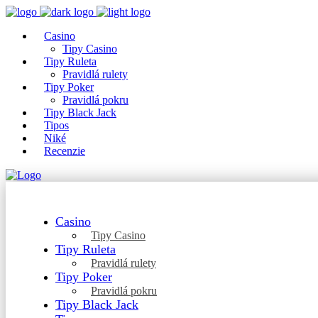
Casino
Tipy Casino
Tipy Ruleta
Pravidlá rulety
Tipy Poker
Pravidlá pokru
Tipy Black Jack
Tipos
Niké
Recenzie
Casino
Tipy Casino
Tipy Ruleta
Pravidlá rulety
Tipy Poker
Pravidlá pokru
Tipy Black Jack