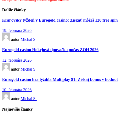
Dalšie články
Kráľovský týždeň v Eurogold casino: Získať môžeš 120 free spi
19. februára 2026
autor
Michal S.
Eurogold casino Hokejová tipovačka počas ZOH 2026
12. februára 2026
autor
Michal S.
Eurogold casino hra týždňa Multiplay 81: Získaj bonus v hodnot
10. februára 2026
autor
Michal S.
Najnovšie články