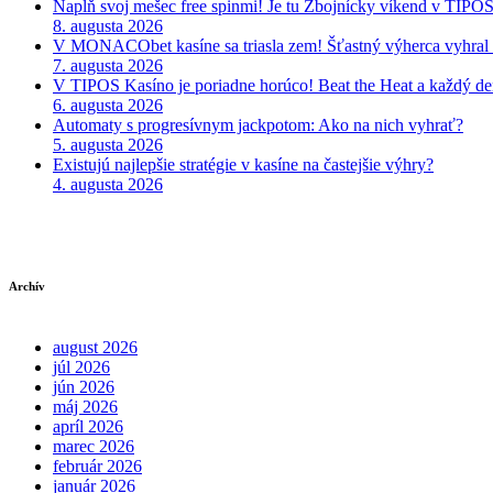
Naplň svoj mešec free spinmi! Je tu Zbojnícky víkend v TIPOS
8. augusta 2026
V MONACObet kasíne sa triasla zem! Šťastný výherca vyhral v
7. augusta 2026
V TIPOS Kasíno je poriadne horúco! Beat the Heat a každý deň
6. augusta 2026
Automaty s progresívnym jackpotom: Ako na nich vyhrať?
5. augusta 2026
Existujú najlepšie stratégie v kasíne na častejšie výhry?
4. augusta 2026
Archív
august 2026
júl 2026
jún 2026
máj 2026
apríl 2026
marec 2026
február 2026
január 2026