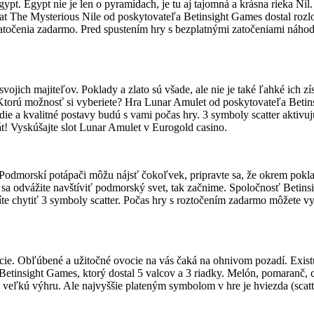
. Egypt nie je len o pyramídach, je tu aj tajomná a krásna rieka Níl. N
at The Mysterious Nile od poskytovateľa Betinsight Games dostal rozlož
 zatočenia zadarmo. Pred spustením hry s bezplatnými zatočeniami náhod
svojich majiteľov. Poklady a zlato sú všade, ale nie je také ľahké ich 
orú možnosť si vyberiete? Hra Lunar Amulet od poskytovateľa Betinsi
die a kvalitné postavy budú s vami počas hry. 3 symboly scatter aktiv
t! Vyskúšajte slot Lunar Amulet v Eurogold casino.
Podmorskí potápači môžu nájsť čokoľvek, pripravte sa, že okrem pokla
Ak sa odvážite navštíviť podmorský svet, tak začnime. Spoločnosť Betin
síte chytiť 3 symboly scatter. Počas hry s roztočením zadarmo môžete 
e. Obľúbené a užitočné ovocie na vás čaká na ohnivom pozadí. Existuj
etinsight Games, ktorý dostal 5 valcov a 3 riadky. Melón, pomaranč, ci
i veľkú výhru. Ale najvyššie plateným symbolom v hre je hviezda (scatt