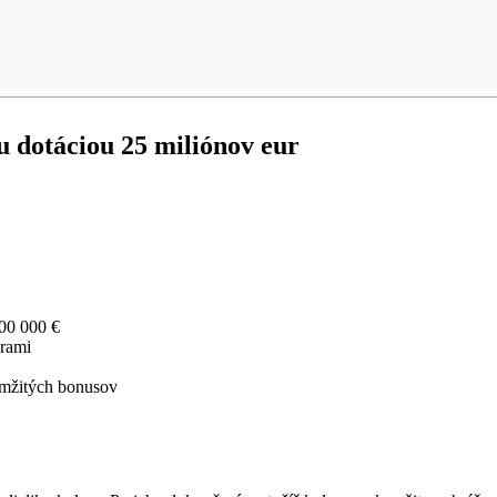
u dotáciou 25 miliónov eur
00 000 €
rami
amžitých bonusov