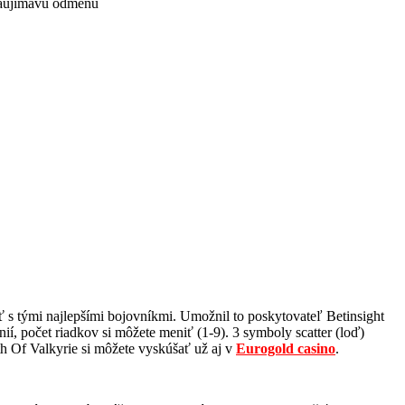
 zaujímavú odmenu
 s tými najlepšími bojovníkmi. Umožnil to poskytovateľ Betinsight
ií, počet riadkov si môžete meniť (1-9). 3 symboly scatter (loď)
th Of Valkyrie si môžete vyskúšať už aj v
Eurogold casino
.