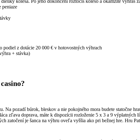
3 dieliky kolesa. Po jeho dokončení roztočíš koleso a okamžite vyhráš
e peniaze
stávky
 o podiel z dotácie 20 000 € v hotovostných výhrach
výhra + stávka)
 casino?
 Na pozadí búrok, bleskov a nie pokojného mora budete statočne hrať
a zľava doprava, máte k dispozícii rozloženie 5 x 3 a 9 výplatných lín
ých zatočení je šanca na výhru oveľa vyššia ako pri bežnej hre. Hru Pa