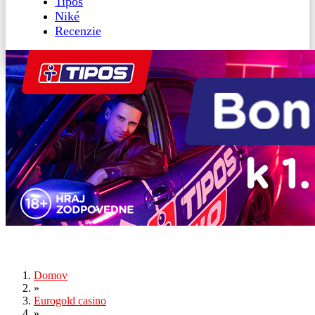
Tipos
Niké
Recenzie
Domov
»
Eurogold casino
»