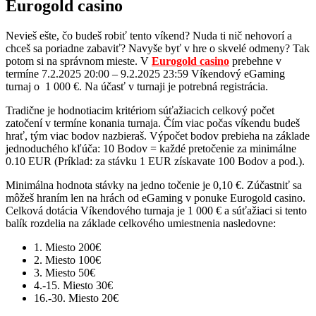
Eurogold casino
Nevieš ešte, čo budeš robiť tento víkend? Nuda ti nič nehovorí a
chceš sa poriadne zabaviť? Navyše byť v hre o skvelé odmeny? Tak
potom si na správnom mieste. V
Eurogold casino
prebehne v
termíne 7.2.2025 20:00 – 9.2.2025 23:59 Víkendový eGaming
turnaj o 1 000 €. Na účasť v turnaji je potrebná registrácia.
Tradične je hodnotiacim kritériom súťažiacich celkový počet
zatočení v termíne konania turnaja. Čím viac počas víkendu budeš
hrať, tým viac bodov nazbieraš. Výpočet bodov prebieha na základe
jednoduchého kľúča: 10 Bodov = každé pretočenie za minimálne
0.10 EUR (Príklad: za stávku 1 EUR získavate 100 Bodov a pod.).
Minimálna hodnota stávky na jedno točenie je 0,10 €. Zúčastniť sa
môžeš hraním len na hrách od eGaming v ponuke Eurogold casino.
Celková dotácia Víkendového turnaja je 1 000 € a súťažiaci si tento
balík rozdelia na základe celkového umiestnenia nasledovne:
1. Miesto 200€
2. Miesto 100€
3. Miesto 50€
4.-15. Miesto 30€
16.-30. Miesto 20€