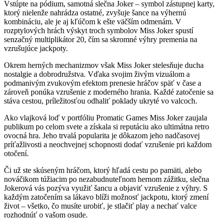
Vstúpte na pódium, samotná slečna Joker – symbol zástupnej karty,
ktorý nielenže nahrádza ostatné, zvyšuje šance na výhernú
kombináciu, ale je aj kľúčom k ešte väčším odmenám. V
rozptylových hrách výskyt troch symbolov Miss Joker spustí
senzačný multiplikátor 20, čím sa skromné ​​výhry premenia na
vzrušujúce jackpoty.
Okrem herných mechanizmov však Miss Joker stelesňuje ducha
nostalgie a dobrodružstva. Vďaka svojim živým vizuálom a
podmanivým zvukovým efektom prenesie hráčov späť v čase a
zároveň ponúka vzrušenie z moderného hrania. Každé zatočenie sa
stáva cestou, príležitosťou odhaliť poklady ukryté vo valcoch.
Ako vlajková loď v portfóliu Promatic Games Miss Joker zaujala
publikum po celom svete a získala si reputáciu ako ultimátna retro
ovocná hra. Jeho trvalá popularita je dôkazom jeho nadčasovej
príťažlivosti a neochvejnej schopnosti dodať vzrušenie pri každom
otočení.
Či už ste skúseným hráčom, ktorý hľadá cestu po pamäti, alebo
nováčikom túžiacim po nezabudnuteľnom hernom zážitku, slečna
Jokerová vás pozýva využiť šancu a objaviť vzrušenie z výhry. S
každým zatočením sa lákavo blíži možnosť jackpotu, ktorý zmení
život – všetko, čo musíte urobiť, je stlačiť play a nechať valce
rozhodnúť o vašom osude.