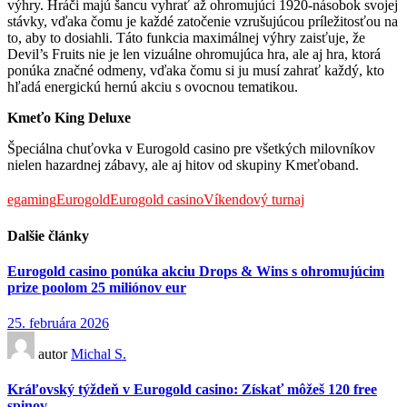
výhry. Hráči majú šancu vyhrať až ohromujúci 1920-násobok svojej
stávky, vďaka čomu je každé zatočenie vzrušujúcou príležitosťou na
to, aby to dosiahli. Táto funkcia maximálnej výhry zaisťuje, že
Devil’s Fruits nie je len vizuálne ohromujúca hra, ale aj hra, ktorá
ponúka značné odmeny, vďaka čomu si ju musí zahrať každý, kto
hľadá energickú hernú akciu s ovocnou tematikou.
Kmeťo King Deluxe
Špeciálna chuťovka v Eurogold casino pre všetkých milovníkov
nielen hazardnej zábavy, ale aj hitov od skupiny Kmeťoband.
egaming
Eurogold
Eurogold casino
Víkendový turnaj
Dalšie články
Eurogold casino ponúka akciu Drops & Wins s ohromujúcim
prize poolom 25 miliónov eur
25. februára 2026
autor
Michal S.
Kráľovský týždeň v Eurogold casino: Získať môžeš 120 free
spinov