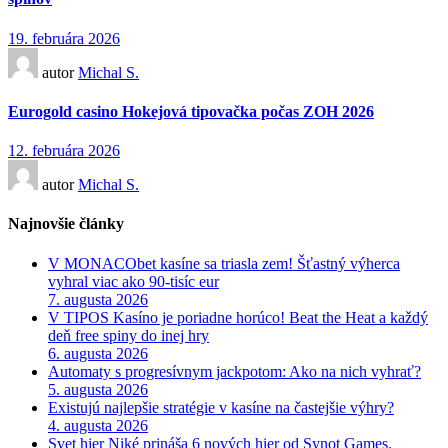
19. februára 2026
autor
Michal S.
Eurogold casino Hokejová tipovačka počas ZOH 2026
12. februára 2026
autor
Michal S.
Najnovšie články
V MONACObet kasíne sa triasla zem! Šťastný výherca
vyhral viac ako 90-tisíc eur
7. augusta 2026
V TIPOS Kasíno je poriadne horúco! Beat the Heat a každý
deň free spiny do inej hry
6. augusta 2026
Automaty s progresívnym jackpotom: Ako na nich vyhrať?
5. augusta 2026
Existujú najlepšie stratégie v kasíne na častejšie výhry?
4. augusta 2026
Svet hier Niké prináša 6 nových hier od Synot Games.