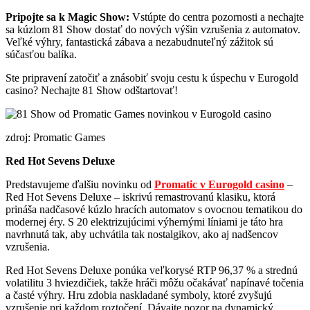
Pripojte sa k Magic Show:
Vstúpte do centra pozornosti a nechajte
sa kúzlom 81 Show dostať do nových výšin vzrušenia z automatov.
Veľké výhry, fantastická zábava a nezabudnuteľný zážitok sú
súčasťou balíka.
Ste pripravení zatočiť a znásobiť svoju cestu k úspechu v Eurogold
casino? Nechajte 81 Show odštartovať!
zdroj: Promatic Games
Red Hot Sevens Deluxe
Predstavujeme ďalšiu novinku od
Promatic v Eurogold casino
–
Red Hot Sevens Deluxe – iskrivú remastrovanú klasiku, ktorá
prináša nadčasové kúzlo hracích automatov s ovocnou tematikou do
modernej éry. S 20 elektrizujúcimi výhernými líniami je táto hra
navrhnutá tak, aby uchvátila tak nostalgikov, ako aj nadšencov
vzrušenia.
Red Hot Sevens Deluxe ponúka veľkorysé RTP 96,37 % a strednú
volatilitu 3 hviezdičiek, takže hráči môžu očakávať napínavé točenia
a časté výhry. Hru zdobia naskladané symboly, ktoré zvyšujú
vzrušenie pri každom roztočení. Dávajte pozor na dynamický