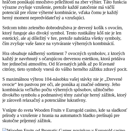
hráčom ponúkajú množstvo príležitostí na zber výhier. Táto funkcia
výrazne zvyšuje vzrušenie, pretože každé zatočenie má väčší
potenciál pre rôzne výherné kombinácie, vďaka čomu je každý
herný moment nepredvídateľný a vzrušujúci.
Srdcom tohto zeleného dobrodružstva je drevený košík s ovocím,
ktorý funguje ako divoký symbol. Tento rustikálny kôš nie je len
estetický, ale aj dôležitý v hre, pretože nahrádza všetky symboly,
čím zvyšuje vaše šance na vytváranie výherných kombinácií.
Hra obsahuje nádherný sortiment 7 ovocných symbolov, z ktorých
každý je navrhnutý s očarujúcou drevenou estetikou, ktorá pridáva
hre jedinečnú atmosféru. Od šťavnatých jabĺk až po šťavnaté
citróny, tieto symboly vnesú do vášho herného zážitku zdravý pocit.
S maximálnou výhrou 104-násobku vašej stávky nie je „Drevené
ovocie“ len pastvou pre oči, ale ponúka aj značné odmeny. Jeho
kombinácia veľkého počtu výherných spôsobov, užitočného
divokého symbolu a podmanivej témy zaisťuje herný zážitok, ktorý
je zároveň relaxačný a potenciálne lukratívny.
Vstúpte do sveta Wooden Fruits v Eurogold casino, kde sa sladkosť
prírody a vzrušenie z hrania na automatoch hladko prelínajú pre
skutočne príjemný zážitok.