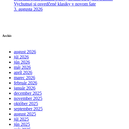
Vychutnaj si osvedčené klasiky v novom šate
3. augusta 2026
Archív
august 2026
júl 2026
jún 2026
máj 2026
apríl 2026
marec 2026
február 2026
január 2026
december 2025
november 2025
október 2025
september 2025
august 2025
júl 2025
jún 2025