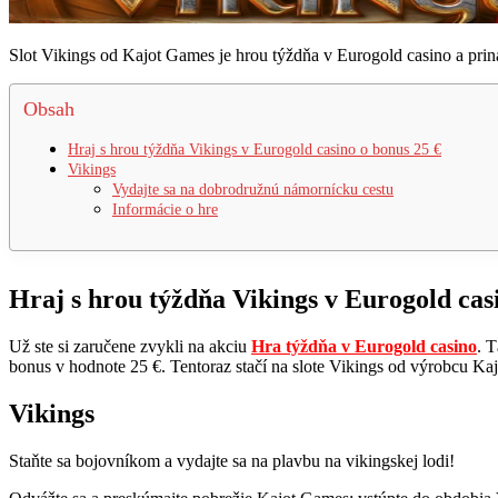
Slot Vikings od Kajot Games je hrou týždňa v Eurogold casino a priná
Obsah
Hraj s hrou týždňa Vikings v Eurogold casino o bonus 25 €
Vikings
Vydajte sa na dobrodružnú námornícku cestu
Informácie o hre
Hraj s hrou týždňa Vikings v Eurogold cas
Už ste si zaručene zvykli na akciu
Hra týždňa v Eurogold casino
. 
bonus v hodnote 25 €. Tentoraz stačí na slote Vikings od výrobcu Ka
Vikings
Staňte sa bojovníkom a vydajte sa na plavbu na vikingskej lodi!