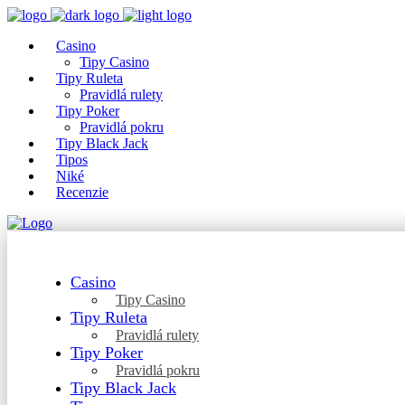
Casino
Tipy Casino
Tipy Ruleta
Pravidlá rulety
Tipy Poker
Pravidlá pokru
Tipy Black Jack
Tipos
Niké
Recenzie
Casino
Tipy Casino
Tipy Ruleta
Pravidlá rulety
Tipy Poker
Pravidlá pokru
Tipy Black Jack