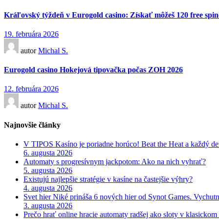
Kráľovský týždeň v Eurogold casino: Získať môžeš 120 free spi
19. februára 2026
autor
Michal S.
Eurogold casino Hokejová tipovačka počas ZOH 2026
12. februára 2026
autor
Michal S.
Najnovšie články
V TIPOS Kasíno je poriadne horúco! Beat the Heat a každý deň
6. augusta 2026
Automaty s progresívnym jackpotom: Ako na nich vyhrať?
5. augusta 2026
Existujú najlepšie stratégie v kasíne na častejšie výhry?
4. augusta 2026
Svet hier Niké prináša 6 nových hier od Synot Games. Vychutn
3. augusta 2026
Prečo hrať online hracie automaty radšej ako sloty v klasickom