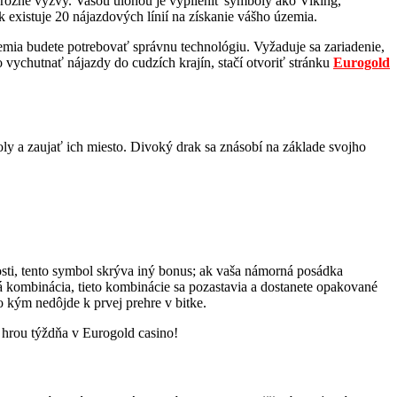
 rôzne výzvy. Vašou úlohou je vyplieniť symboly ako Viking,
 existuje 20 nájazdových línií na získanie vášho územia.
mia budete potrebovať správnu technológiu. Vyžaduje sa zariadenie,
o vychutnať nájazdy do cudzích krajín, stačí otvoriť stránku
Eurogold
ly a zaujať ich miesto. Divoký drak sa znásobí na základe svojho
arosti, tento symbol skrýva iný bonus; ak vaša námorná posádka
á kombinácia, tieto kombinácie sa pozastavia a dostanete opakované
 kým nedôjde k prvej prehre v bitke.
s hrou týždňa v Eurogold casino!