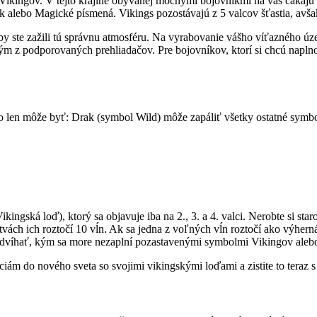
Vikingov. V tejto krajine obývanej mocnými bojovníkmi na vás čakajú
 alebo Magické písmená. Vikings pozostávajú z 5 valcov šťastia, avšak
y ste zažili tú správnu atmosféru. Na vyrabovanie vášho víťazného úze
dným z podporovaných prehliadačov. Pre bojovníkov, ktorí si chcú napln
o len môže byť: Drak (symbol Wild) môže zapáliť všetky ostatné symbo
ingská loď), ktorý sa objavuje iba na 2., 3. a 4. valci. Nerobte si st
vách ich roztočí 10 vĺn. Ak sa jedna z voľných vĺn roztočí ako výhern
u dvíhať, kým sa more nezaplní pozastavenými symbolmi Vikingov alebo
ciám do nového sveta so svojimi vikingskými loďami a zistite to teraz 