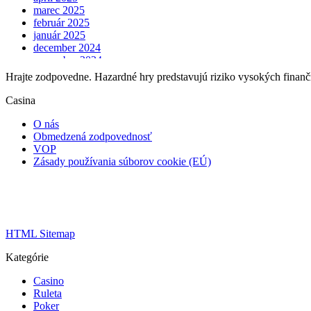
marec 2025
február 2025
január 2025
december 2024
november 2024
október 2024
Hrajte zodpovedne. Hazardné hry predstavujú riziko vysokých finančn
september 2024
august 2024
Casina
júl 2024
jún 2024
O nás
máj 2024
Obmedzená zodpovednosť
apríl 2024
VOP
marec 2024
Zásady používania súborov cookie (EÚ)
február 2024
január 2024
december 2023
november 2023
október 2023
HTML Sitemap
september 2023
august 2023
Kategórie
júl 2023
jún 2023
Casino
máj 2023
Ruleta
apríl 2023
Poker
marec 2023