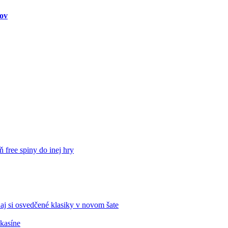
nov
 free spiny do inej hry
aj si osvedčené klasiky v novom šate
 kasíne