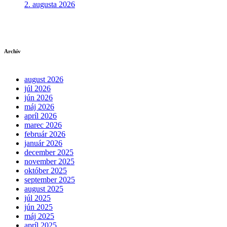
2. augusta 2026
Archív
august 2026
júl 2026
jún 2026
máj 2026
apríl 2026
marec 2026
február 2026
január 2026
december 2025
november 2025
október 2025
september 2025
august 2025
júl 2025
jún 2025
máj 2025
apríl 2025