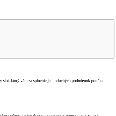
vny slot, ktorý vám za splnenie jednoduchých podmienok ponúka