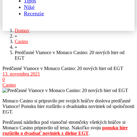
Tipos
Niké
Recenzie
Domov
»
Casino
»
Predčasné Vianoce v Monaco Casino: 20 nových hier od
EGT
Predčasné Vianoce v Monaco Casino: 20 nových hier od EGT
13. novembra 2021
0
Casino
Monaco Casino si pripravilo pre svojich hráčov doslova predčasné
Vianoce! Ponuku hier rozšírilo o dvadsiatku noviniek od spoločnosti
EGT.
Predčasnú nádielku pod vianočné stromčeky všetkých hráčov si
Monaco Casino pripravilo už teraz. Nakoľko svoju
ponuku hier
rozšírilo o dvadsať noviniek z dielne EGT
.