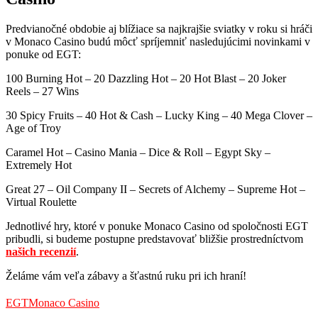
Predvianočné obdobie aj blížiace sa najkrajšie sviatky v roku si hráči
v Monaco Casino budú môcť spríjemniť nasledujúcimi novinkami v
ponuke od EGT:
100 Burning Hot – 20 Dazzling Hot – 20 Hot Blast – 20 Joker
Reels – 27 Wins
30 Spicy Fruits – 40 Hot & Cash – Lucky King – 40 Mega Clover –
Age of Troy
Caramel Hot – Casino Mania – Dice & Roll – Egypt Sky –
Extremely Hot
Great 27 – Oil Company II – Secrets of Alchemy – Supreme Hot –
Virtual Roulette
Jednotlivé hry, ktoré v ponuke Monaco Casino od spoločnosti EGT
pribudli, si budeme postupne predstavovať bližšie prostredníctvom
našich recenzií
.
Želáme vám veľa zábavy a šťastnú ruku pri ich hraní!
EGT
Monaco Casino