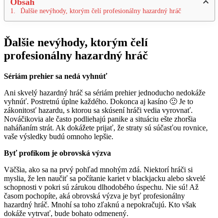
Obsah
Ďalšie nevýhody, ktorým čelí profesionálny hazardný hráč
Ďalšie nevýhody, ktorým čelí
profesionálny hazardný hráč
Sériám prehier sa nedá vyhnúť
Ani skvelý hazardný hráč sa sériám prehier jednoducho nedokáže
vyhnúť. Postretnú úplne každého. Dokonca aj kasíno 🙂 Je to
zákonitosť hazardu, s ktorou sa skúsení hráči vedia vyrovnať.
Nováčikovia ale často podliehajú panike a situáciu ešte zhoršia
naháňaním strát. Ak dokážete prijať, že straty sú súčasťou rovnice,
vaše výsledky budú omnoho lepšie.
Byť profíkom je obrovská výzva
Väčšia, ako sa na prvý pohľad mnohým zdá. Niektorí hráči si
myslia, že len naučiť sa počítanie kariet v blackjacku alebo skvelé
schopnosti v pokri sú zárukou dlhodobého úspechu. Nie sú! Až
časom pochopíte, aká obrovská výzva je byť profesionálny
hazardný hráč. Mnohí sa toho zľaknú a nepokračujú. Kto však
dokáže vytrvať, bude bohato odmenený.