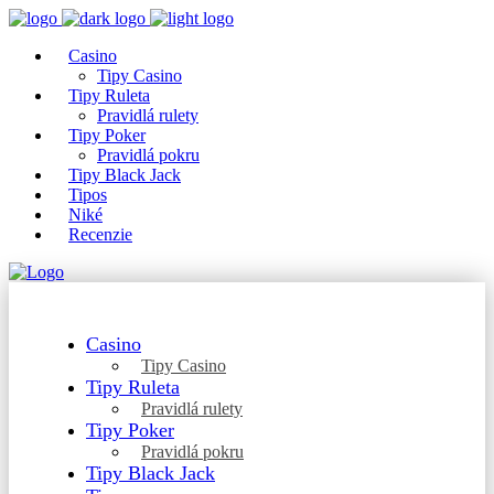
Casino
Tipy Casino
Tipy Ruleta
Pravidlá rulety
Tipy Poker
Pravidlá pokru
Tipy Black Jack
Tipos
Niké
Recenzie
Casino
Tipy Casino
Tipy Ruleta
Pravidlá rulety
Tipy Poker
Pravidlá pokru
Tipy Black Jack