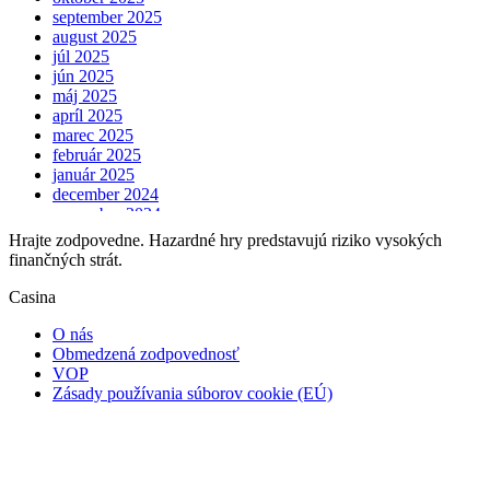
september 2025
august 2025
júl 2025
jún 2025
máj 2025
apríl 2025
marec 2025
február 2025
január 2025
december 2024
november 2024
október 2024
Hrajte zodpovedne. Hazardné hry predstavujú riziko vysokých
september 2024
finančných strát.
august 2024
júl 2024
Casina
jún 2024
máj 2024
O nás
apríl 2024
Obmedzená zodpovednosť
marec 2024
VOP
február 2024
Zásady používania súborov cookie (EÚ)
január 2024
december 2023
november 2023
október 2023
september 2023