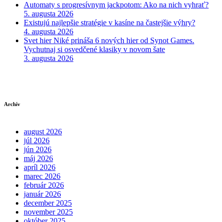
Automaty s progresívnym jackpotom: Ako na nich vyhrať?
5. augusta 2026
Existujú najlepšie stratégie v kasíne na častejšie výhry?
4. augusta 2026
Svet hier Niké prináša 6 nových hier od Synot Games.
Vychutnaj si osvedčené klasiky v novom šate
3. augusta 2026
Archív
august 2026
júl 2026
jún 2026
máj 2026
apríl 2026
marec 2026
február 2026
január 2026
december 2025
november 2025
október 2025