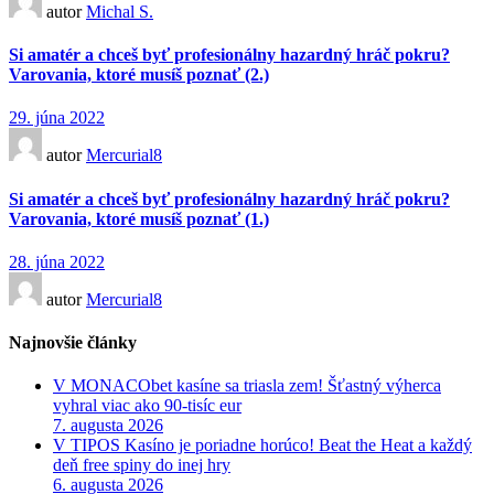
autor
Michal S.
Si amatér a chceš byť profesionálny hazardný hráč pokru?
Varovania, ktoré musíš poznať (2.)
29. júna 2022
autor
Mercurial8
Si amatér a chceš byť profesionálny hazardný hráč pokru?
Varovania, ktoré musíš poznať (1.)
28. júna 2022
autor
Mercurial8
Najnovšie články
V MONACObet kasíne sa triasla zem! Šťastný výherca
vyhral viac ako 90-tisíc eur
7. augusta 2026
V TIPOS Kasíno je poriadne horúco! Beat the Heat a každý
deň free spiny do inej hry
6. augusta 2026