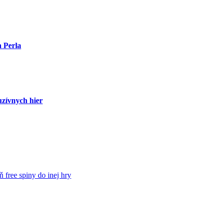
 Perla
uzívnych hier
 free spiny do inej hry