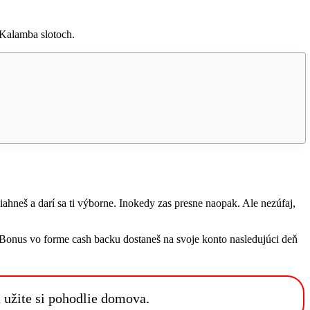
 Kalamba slotoch.
ahneš a darí sa ti výborne. Inokedy zas presne naopak. Ale nezúfaj,
. Bonus vo forme cash backu dostaneš na svoje konto nasledujúci deň
 užite si pohodlie domova.