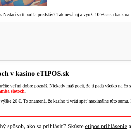
. Nedarí sa ti podľa predstáv? Tak neváhaj a využi 10 % cash back na
och v kasíno eTIPOS.sk
rčite veľmi dobre poznáš. Niekedy máš pocit, že ti padá všetko na čo si
amba slotoch
.
o výške 20 €. To znamená, že kasíno ti vráti späť maximálne túto sumu
hý spôsob, ako sa prihlásiť? Skúste
etipos prihlásenie
a