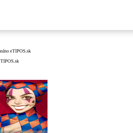
kasíno eTIPOS.sk
 eTIPOS.sk