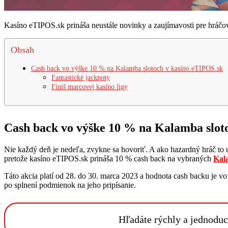
Kasíno eTIPOS.sk prináša neustále novinky a zaujímavosti pre hráčov
Obsah
Cash back vo výške 10 % na Kalamba slotoch v kasíno eTIPOS.sk
Fantastické jackpoty
Finiš marcovej kasíno ligy
Cash back vo výške 10 % na Kalamba slot
Nie každý deň je nedeľa, zvykne sa hovoriť. A ako hazardný hráč to u
pretože kasíno eTIPOS.sk prináša 10 % cash back na vybraných
Kal
Táto akcia platí od 28. do 30. marca 2023 a hodnota cash backu je v
po splnení podmienok na jeho pripísanie.
Hľadáte rýchly a jednoduc