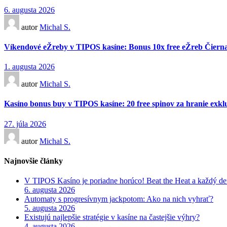
6. augusta 2026
autor
Michal S.
Víkendové eŽreby v TIPOS kasíne: Bonus 10x free eŽreb Čierna
1. augusta 2026
autor
Michal S.
Kasíno bonus buy v TIPOS kasíne: 20 free spinov za hranie exkl
27. júla 2026
autor
Michal S.
Najnovšie články
V TIPOS Kasíno je poriadne horúco! Beat the Heat a každý deň
6. augusta 2026
Automaty s progresívnym jackpotom: Ako na nich vyhrať?
5. augusta 2026
Existujú najlepšie stratégie v kasíne na častejšie výhry?
4. augusta 2026