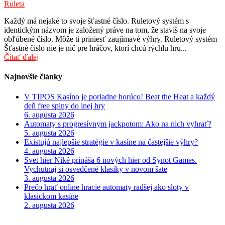
Ruleta
Každý má nejaké to svoje šťastné číslo. Ruletový systém s
identickým názvom je založený práve na tom, že stavíš na svoje
obľúbené číslo. Môže ti priniesť zaujímavé výhry. Ruletový systém
Šťastné číslo nie je nič pre hráčov, ktorí chcú rýchlu hru...
Čítať ďalej
Najnovšie články
V TIPOS Kasíno je poriadne horúco! Beat the Heat a každý
deň free spiny do inej hry
6. augusta 2026
Automaty s progresívnym jackpotom: Ako na nich vyhrať?
5. augusta 2026
Existujú najlepšie stratégie v kasíne na častejšie výhry?
4. augusta 2026
Svet hier Niké prináša 6 nových hier od Synot Games.
Vychutnaj si osvedčené klasiky v novom šate
3. augusta 2026
Prečo hrať online hracie automaty radšej ako sloty v
klasickom kasíne
2. augusta 2026