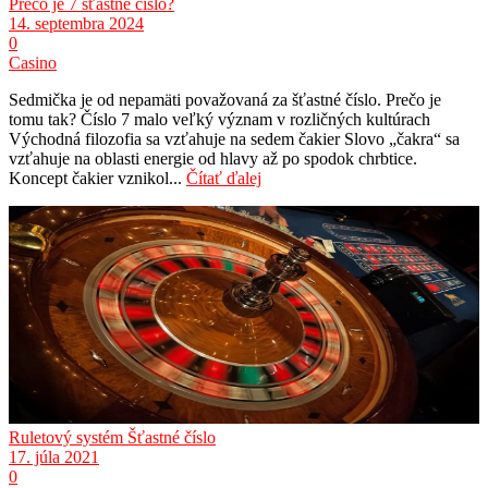
Prečo je 7 šťastné číslo?
14. septembra 2024
0
Casino
Sedmička je od nepamäti považovaná za šťastné číslo. Prečo je
tomu tak? Číslo 7 malo veľký význam v rozličných kultúrach
Východná filozofia sa vzťahuje na sedem čakier Slovo „čakra“ sa
vzťahuje na oblasti energie od hlavy až po spodok chrbtice.
Koncept čakier vznikol...
Čítať ďalej
Ruletový systém Šťastné číslo
17. júla 2021
0