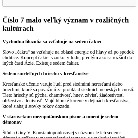
Číslo 7 malo veľký význam v rozličných
kultúrach
Východná filozofia sa vzťahuje na sedem čakier
Slovo „čakra“ sa vzťahuje na oblasti energie od hlavy až po spodok
chrbtice. Koncept čakier vznikol v Indii, predtým ako sa rozšíril do
iných častí Ázie. Existuje sedem čakier.
Sedem smrteľných hriecho v kresťanstve
Kresťanské učenie varuje ľudí pred siedmimi neresťami alebo
hriechmi, ktoré sa považujú za protiklad siedmich nebeských cností.
Tieto hriechy sú pýcha, chamtivosť, hnev, závisť, žiadostivosť,
obžerstvo a lenivosť. Majú hlboké korene v dejinách kresťanstva,
ktoré siahajú stovky rokov dozadu.
V starovekom mezopotámskom písme a umení je sedem
démonov
Štúdia Giny V. Konstantopoulosovej s názvom Je ich sedem: