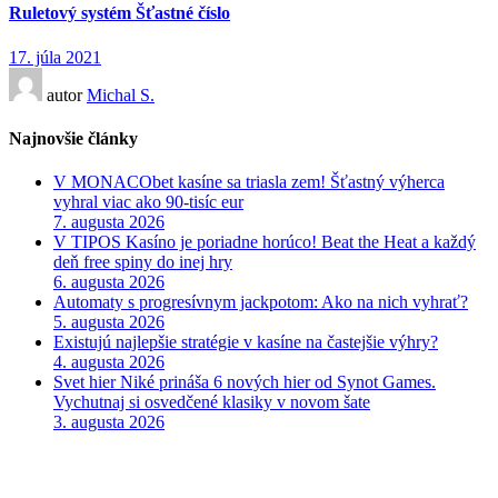
Ruletový systém Šťastné číslo
17. júla 2021
autor
Michal S.
Najnovšie články
V MONACObet kasíne sa triasla zem! Šťastný výherca
vyhral viac ako 90-tisíc eur
7. augusta 2026
V TIPOS Kasíno je poriadne horúco! Beat the Heat a každý
deň free spiny do inej hry
6. augusta 2026
Automaty s progresívnym jackpotom: Ako na nich vyhrať?
5. augusta 2026
Existujú najlepšie stratégie v kasíne na častejšie výhry?
4. augusta 2026
Svet hier Niké prináša 6 nových hier od Synot Games.
Vychutnaj si osvedčené klasiky v novom šate
3. augusta 2026