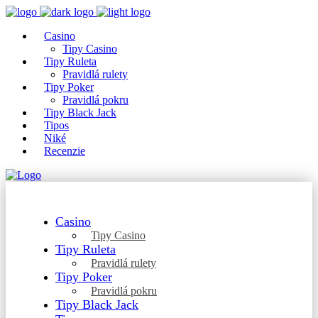
Casino
Tipy Casino
Tipy Ruleta
Pravidlá rulety
Tipy Poker
Pravidlá pokru
Tipy Black Jack
Tipos
Niké
Recenzie
Casino
Tipy Casino
Tipy Ruleta
Pravidlá rulety
Tipy Poker
Pravidlá pokru
Tipy Black Jack