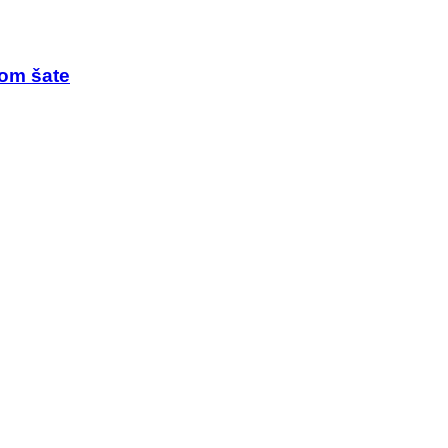
vom šate