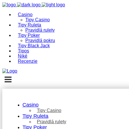
Casino
Tipy Casino
Tipy Ruleta
Pravidlá rulety
Tipy Poker
Pravidlá pokru
Tipy Black Jack
Tipos
Niké
Recenzie
Casino
Tipy Casino
Tipy Ruleta
Pravidlá rulety
Tipy Poker