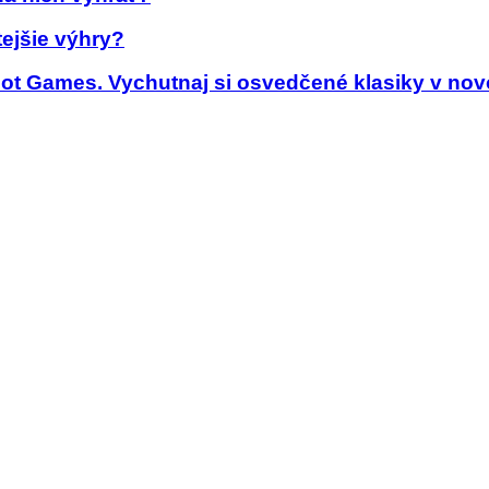
tejšie výhry?
ynot Games. Vychutnaj si osvedčené klasiky v no