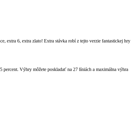
xtra 6, extra zlato! Extra stávka robí z tejto verzie fantastickej hry
5 percent. Výhry môžete poskladať na 27 líniách a maximálna výhra