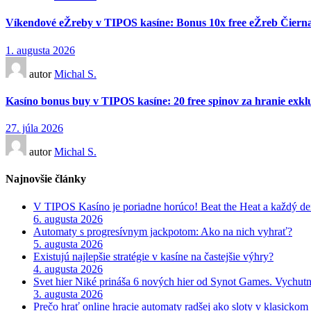
Víkendové eŽreby v TIPOS kasíne: Bonus 10x free eŽreb Čierna
1. augusta 2026
autor
Michal S.
Kasíno bonus buy v TIPOS kasíne: 20 free spinov za hranie exkl
27. júla 2026
autor
Michal S.
Najnovšie články
V TIPOS Kasíno je poriadne horúco! Beat the Heat a každý deň
6. augusta 2026
Automaty s progresívnym jackpotom: Ako na nich vyhrať?
5. augusta 2026
Existujú najlepšie stratégie v kasíne na častejšie výhry?
4. augusta 2026
Svet hier Niké prináša 6 nových hier od Synot Games. Vychutn
3. augusta 2026
Prečo hrať online hracie automaty radšej ako sloty v klasickom