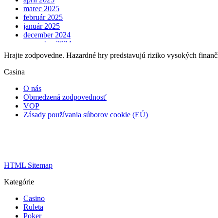
marec 2025
február 2025
január 2025
december 2024
november 2024
október 2024
Hrajte zodpovedne. Hazardné hry predstavujú riziko vysokých finančn
september 2024
august 2024
Casina
júl 2024
jún 2024
O nás
máj 2024
Obmedzená zodpovednosť
apríl 2024
VOP
marec 2024
Zásady používania súborov cookie (EÚ)
február 2024
január 2024
december 2023
november 2023
október 2023
HTML Sitemap
september 2023
august 2023
Kategórie
júl 2023
jún 2023
Casino
máj 2023
Ruleta
apríl 2023
Poker