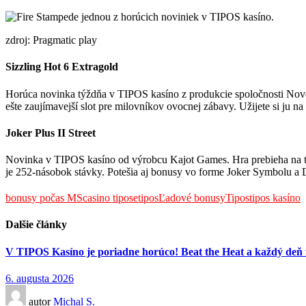
zdroj: Pragmatic play
Sizzling Hot 6 Extragold
Horúca novinka týždňa v TIPOS kasíno z produkcie spoločnosti Novomati
ešte zaujímavejší slot pre milovníkov ovocnej zábavy. Užijete si ju na
Joker Plus II Street
Novinka v TIPOS kasíno od výrobcu Kajot Games. Hra prebieha na tr
je 252-násobok stávky. Potešia aj bonusy vo forme Joker Symbolu a
bonusy počas MS
casino tipos
etipos
Ľadové bonusy
Tipos
tipos kasíno
Dalšie články
V TIPOS Kasíno je poriadne horúco! Beat the Heat a každý deň f
6. augusta 2026
autor
Michal S.