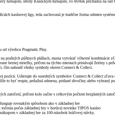
ery turnajom, stredy Klasickým turnajom, vo štvrtok prichádza na rad 
iách kasínovej ligy, teda zachovaná je tradične forma odmien systém
u od výrobcu Pragmatic Play.
jú na prašných púštnych pláňach, musia vytvárať výherné kombinácie zľ
na strane hernej mriežky, pričom na týchto miestach pristávajú žetóny 
i, čím nahradí všetky symboly okrem Connect & Collect.
j pozícii. Udierajte do susedných symbolov Connect & Collect zľava 
že to byť respin, peňažná odmena, pridané divočiny alebo vybraný poče
atných zatočení, pričom kolo začne s celkovým počtom bezplatných zatoč
 funguje rovnakým spôsobom ako v základnej hre
točenia počas základnej hry v horúcej novinke TIPOS kasíno
nákupom v základnej hre za 100-násobok hráčovej stávky.