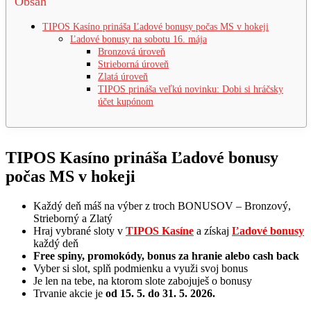
Obsah
TIPOS Kasíno prináša Ľadové bonusy počas MS v hokeji
Ľadové bonusy na sobotu 16. mája
Bronzová úroveň
Strieborná úroveň
Zlatá úroveň
TIPOS prináša veľkú novinku: Dobi si hráčsky
účet kupónom
TIPOS Kasíno prináša Ľadové bonusy
počas MS v hokeji
Každý deň máš na výber z troch BONUSOV – Bronzový,
Strieborný a Zlatý
Hraj vybrané sloty v
TIPOS Kasíne
a získaj
Ľadové bonusy
každý deň
Free spiny, promokódy, bonus za hranie alebo cash back
Vyber si slot, splň podmienku a využi svoj bonus
Je len na tebe, na ktorom slote zabojuješ o bonusy
Trvanie akcie je
od
15. 5. do 31. 5. 2026.