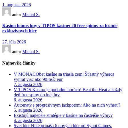
1. augusta 2026
autor
Michal S.
Kasíno bonus buy v TIPOS kasíne: 20 free spinov za hranie
exkluzívnych hier
27. júla 2026
autor
Michal S.
Najnovšie články
V MONACObet kasíne sa triasla zem! Šťastný výherca
vyhral viac ako 90-tisíc eur
7. augusta 2026
V TIPOS Kasíno je poriadne horúco! Beat the Heat a každý
deň free spiny do inej hry
6. augusta 2026
Automaty s progresívnym jackpotom: Ako na nich vyhrať?
5. augusta 2026
Existujú najlepšie stratégie v kasíne na častejšie výhry?
4. augusta 2026
Svet hier Niké prináša 6 nových hier od Synot Games.