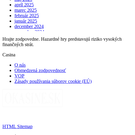
apríl 2025
marec 2025
február 2025
január 2025
december 2024
november 2024
október 2024
Hrajte zodpovedne. Hazardné hry predstavujú riziko vysokých
september 2024
finančných strát.
august 2024
júl 2024
Casina
jún 2024
máj 2024
O nás
apríl 2024
Obmedzená zodpovednosť
marec 2024
VOP
február 2024
Zásady používania súborov cookie (EÚ)
január 2024
december 2023
november 2023
október 2023
september 2023
august 2023
júl 2023
jún 2023
HTML Sitemap
máj 2023
apríl 2023