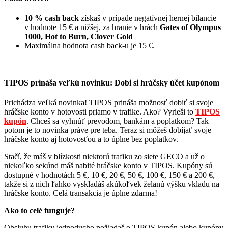
10 % cash back
získaš v prípade negatívnej hernej bilancie
v hodnote 15 € a nižšej, za hranie v hrách
Gates of Olympus
1000, Hot to Burn, Clover Gold
Maximálna hodnota cash back-u je 15 €.
TIPOS prináša veľkú novinku: Dobi si hráčsky účet kupónom
Prichádza veľká novinka! TIPOS prináša možnosť dobiť si svoje
hráčske konto v hotovosti priamo v trafike. Ako? Vyrieši to
TIPOS
kupón
. Chceš sa vyhnúť prevodom, bankám a poplatkom? Tak
potom je to novinka práve pre teba. Teraz si môžeš dobíjať svoje
hráčske konto aj hotovosťou a to úplne bez poplatkov.
Stačí, že máš v blízkosti niektorú trafiku zo siete GECO a už o
niekoľko sekúnd máš nabité hráčske konto v TIPOS. Kupóny sú
dostupné v hodnotách 5 €, 10 €, 20 €, 50 €, 100 €, 150 € a 200 €,
takže si z nich ľahko vyskladáš akúkoľvek želanú výšku vkladu na
hráčske konto. Celá transakcia je úplne zdarma!
Ako to celé funguje?
Obsluhu trafiky jednoducho požiadaš o TIPOS kupón alebo kupóny