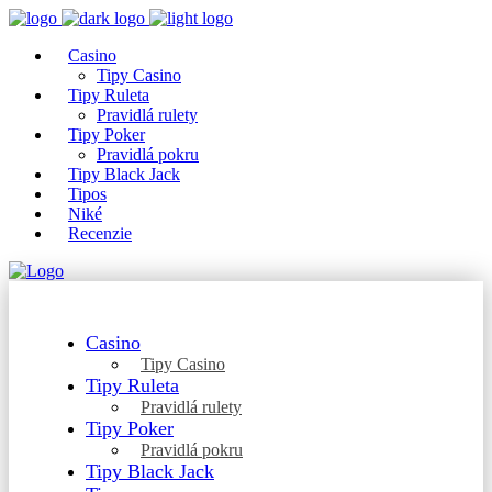
Casino
Tipy Casino
Tipy Ruleta
Pravidlá rulety
Tipy Poker
Pravidlá pokru
Tipy Black Jack
Tipos
Niké
Recenzie
Casino
Tipy Casino
Tipy Ruleta
Pravidlá rulety
Tipy Poker
Pravidlá pokru
Tipy Black Jack