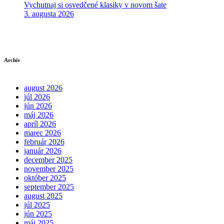
Vychutnaj si osvedčené klasiky v novom šate
3. augusta 2026
Archív
august 2026
júl 2026
jún 2026
máj 2026
apríl 2026
marec 2026
február 2026
január 2026
december 2025
november 2025
október 2025
september 2025
august 2025
júl 2025
jún 2025
máj 2025