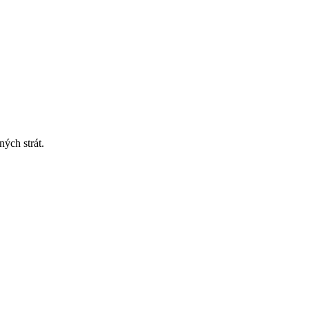
ých strát.