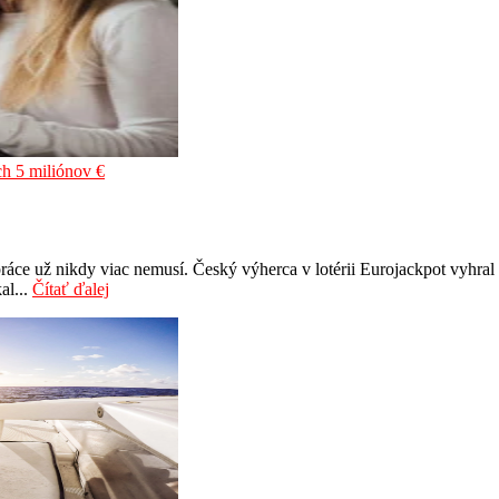
ch 5 miliónov €
ráce už nikdy viac nemusí. Český výherca v lotérii Eurojackpot vyhral
al...
Čítať ďalej