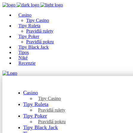
Casino
Tipy Casino
Tipy Ruleta
Pravidlá rulety
Tipy Poker
Pravidlá pokru
Tipy Black Jack
Tipos
Niké
Recenzie
Casino
Tipy Casino
Tipy Ruleta
Pravidlá rulety
Tipy Poker
Pravidlá pokru
Tipy Black Jack