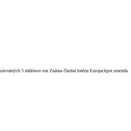
 závratných 5 miliónov eur Známa číselná lotéria Eurojackpot zmenila