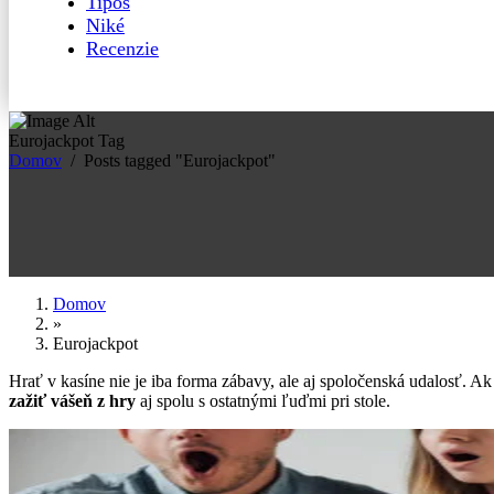
Tipos
Niké
Recenzie
Eurojackpot Tag
Domov
/
Posts tagged "Eurojackpot"
Domov
»
Eurojackpot
Hrať v kasíne nie je iba forma zábavy, ale aj spoločenská udalosť. Ak
zažiť vášeň z hry
aj spolu s ostatnými ľuďmi pri stole.