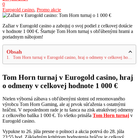
0
Eurogold casino
,
Promo akcie
Zažiar v Eurogold casino a zabojuj o svoj podiel z celkovej dotácie
v hodnote 1 000 €. Štartuje Tom Horn turnaj s obľúbenými hrami a
poriadnym nábojom!
Obsah
Tom Horn turnaj v Eurogold casino, hraj o odmeny v celkovej hodnote 1 000 €
Tom Horn turnaj v Eurogold casino, hraj
o odmeny v celkovej hodnote 1 000 €
Nielen výborná zábava s obľúbenými slotmi od renomovaného
výrobcu Tom Horn Gaming, ale aj prvok súťaženia s ostatnými
hráčmi. V neposlednom rade je tu šanca na zisk atraktívnej odmeny
z celkového balíka 1 000 €. To všetko prináša
Tom Horn turnaj
v
Eurogold casino.
Vypukne to 26. júla presne o polnoci a akcia potrvá do 28. júla
23:55 hod. Základným kritériom hodnotenia hráčov je celkový