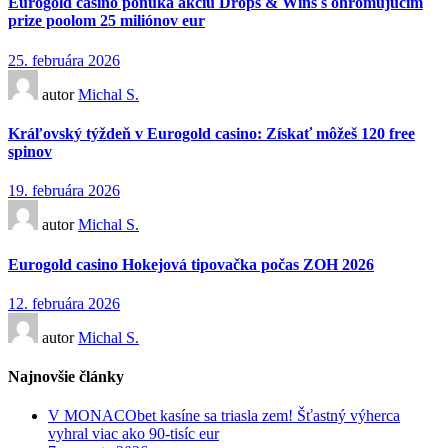
Eurogold casino ponúka akciu Drops & Wins s ohromujúcim
prize poolom 25 miliónov eur
25. februára 2026
autor
Michal S.
Kráľovský týždeň v Eurogold casino: Získať môžeš 120 free
spinov
19. februára 2026
autor
Michal S.
Eurogold casino Hokejová tipovačka počas ZOH 2026
12. februára 2026
autor
Michal S.
Najnovšie články
V MONACObet kasíne sa triasla zem! Šťastný výherca
vyhral viac ako 90-tisíc eur