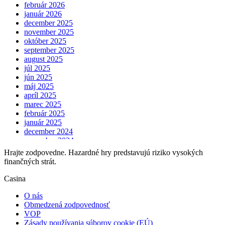
február 2026
január 2026
december 2025
november 2025
október 2025
september 2025
august 2025
júl 2025
jún 2025
máj 2025
apríl 2025
marec 2025
február 2025
január 2025
december 2024
november 2024
október 2024
Hrajte zodpovedne. Hazardné hry predstavujú riziko vysokých
september 2024
finančných strát.
august 2024
júl 2024
Casina
jún 2024
máj 2024
O nás
apríl 2024
Obmedzená zodpovednosť
marec 2024
VOP
február 2024
Zásady používania súborov cookie (EÚ)