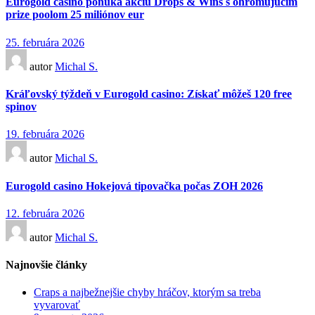
Eurogold casino ponúka akciu Drops & Wins s ohromujúcim
prize poolom 25 miliónov eur
25. februára 2026
autor
Michal S.
Kráľovský týždeň v Eurogold casino: Získať môžeš 120 free
spinov
19. februára 2026
autor
Michal S.
Eurogold casino Hokejová tipovačka počas ZOH 2026
12. februára 2026
autor
Michal S.
Najnovšie články
Craps a najbežnejšie chyby hráčov, ktorým sa treba
vyvarovať