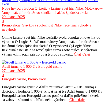
Nové hry od výrobcu Q-Logic v kasíne Svet hier Niké: Motokárový
šampionát, dobrodružstvo s indiánmi alebo špiónska akcia
29. marca 2025
0
Promo akcie
,
Stávková spoločnosť Niké: recenzia, výhody a
nevýhody
Online kasíno Svet hier Niké rozšírilo svoju ponuku o nové hry od
výrobcu Q-Logic. Skúsiš motokárový šampionát, dobrodružstvo s
indiánmi alebo špiónsku akciu? O výrobcovi Q-Logic "Sme
flexibilná a neustále sa rozvíjajúca firma zaoberajúca sa výrobou
výherných hracích prístrojov a tvorbou širokej...
Čítať ďalej
Adell turnaj o 1 000 € v Eurogold casino
27. marca 2025
0
Eurogold casino
,
Promo akcie
Eurogold casino spustilo ďalšiu zaujímavú akciu - Adell turnaj s
dotáciou v hodnote 1 000 €. Pridáš sa aj ty? Adell turnaj o 1 000 € v
Eurogold casino Eurogold casino ponúka ďalšiu príležitosť skvele
sa zabaviť s hrami od obľúbeného výrobcu...
Čítať ďalej