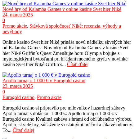
Nové hry od Kalamba Games v online kasíne Svet hier Niké
24. marca 2025
0
Promo akcie
,
Stávková spoločnosť Niké: recenzia, výhody a
nevýhody
Online kasíno Svet hier Niké prináša novú nádielku skvelých hier
od Kalamba Games. Novinky od Kalamba Games v kasíne Svet
hier Niké Griffin´s Quest Zmenšujte horu Olymp a bojujte s
mytologickými bytosťami pri hľadaní mocného gryfa v novinke
kasína Svet hier Niké Griffin’s...
Čítať ďalej
Apollo turnaj o 1 000 € v Eurogold casino
23. marca 2025
0
Eurogold casino
,
Promo akcie
Eurogold casino si pripravilo pre milovníkov hazardnej zábavy
Apollo turnaj s dotáciou 1 000 €. Apollo turnaj o 1 000 € v
Eurogold casino Kvalitná zábava s hrami od obľúbeného výrobcu
Apollo, skvelé hry, súťaženie s ostatnými hráčmi a lákavé odmeny.
To...
Čítať ďalej