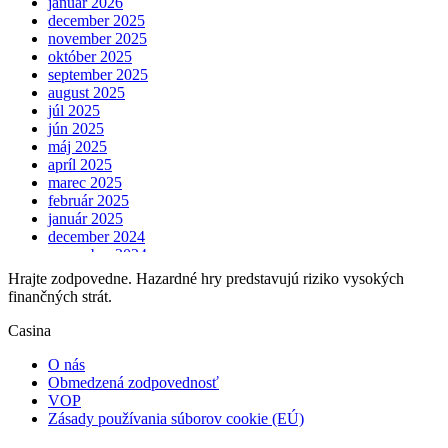
január 2026
december 2025
november 2025
október 2025
september 2025
august 2025
júl 2025
jún 2025
máj 2025
apríl 2025
marec 2025
február 2025
január 2025
december 2024
november 2024
október 2024
Hrajte zodpovedne. Hazardné hry predstavujú riziko vysokých
september 2024
finančných strát.
august 2024
júl 2024
Casina
jún 2024
máj 2024
O nás
apríl 2024
Obmedzená zodpovednosť
marec 2024
VOP
február 2024
Zásady používania súborov cookie (EÚ)
január 2024