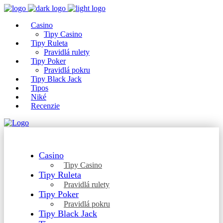
Casino
Tipy Casino
Tipy Ruleta
Pravidlá rulety
Tipy Poker
Pravidlá pokru
Tipy Black Jack
Tipos
Niké
Recenzie
Casino
Tipy Casino
Tipy Ruleta
Pravidlá rulety
Tipy Poker
Pravidlá pokru
Tipy Black Jack