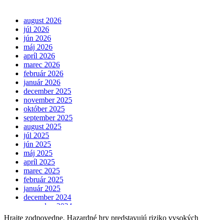
august 2026
júl 2026
jún 2026
máj 2026
apríl 2026
marec 2026
február 2026
január 2026
december 2025
november 2025
október 2025
september 2025
august 2025
júl 2025
jún 2025
máj 2025
apríl 2025
marec 2025
február 2025
január 2025
december 2024
november 2024
október 2024
Hrajte zodpovedne. Hazardné hry predstavujú riziko vysokých