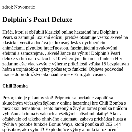
zdroj: Novomatic
Dolphin´s Pearl Deluxe
Hráči, ktorí si obľúbili klasickú online hazardnú hru Dolphin’s
Pearl, si zamilujú luxusnú edíciu, pretože obsahuje všetko skvelé na
klasickej verzii a dodáva jej luxusný lesk s dychberúcimi
animáciami, plynulou hrateľnosťou, fascinujúcimi zvukovými
efektmi a samozrejme. , skvelé šance na výhru! Dolphin’s Pearl
deluxe sa hrá na 5 valcoch s 10 výhernými líniami a funkcia Hry
zadarmo ešte viac zvyšuje výherné príležitosti vďaka 15 bezplatným
hrám a trojnásobku výhry počas tejto funkcie! Objavte podvodné
hracie dobrodružstvo ako žiadne iné v Eurogold casino.
Chili Bomba
Pozor, toto je pikantný slot! Pripravte sa poriadne zapotiť sa
skutočným víťazným štýlom v online hazardnej hre Chili Bomba s
mexickou tematikou! Tento farebný a živý automat ponúka hráčom
výbušnú akciu na 6 valcoch a všetkými spôsobmi platby! Ako sa
očakávalo od takého ohnivého automatu, zábava prichádza hustá a
rýchla v podobe funkcie Bonus Ways, ktorá ponúka až 262 144
spôsobov, ako vyhrať! Explodujúce výhry a funkcia roztočení