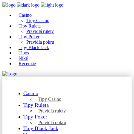
Casino
Tipy Casino
Tipy Ruleta
Pravidlá rulety
Tipy Poker
Pravidlá pokru
Tipy Black Jack
Tipos
Niké
Recenzie
Casino
Tipy Casino
Tipy Ruleta
Pravidlá rulety
Tipy Poker
Pravidlá pokru
Tipy Black Jack