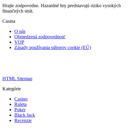
október 2024
Hrajte zodpovedne. Hazardné hry predstavujú riziko vysokých
september 2024
finančných strát.
august 2024
júl 2024
Casina
jún 2024
máj 2024
O nás
apríl 2024
Obmedzená zodpovednosť
marec 2024
VOP
február 2024
Zásady používania súborov cookie (EÚ)
január 2024
december 2023
november 2023
október 2023
september 2023
HTML Sitemap
august 2023
júl 2023
Kategórie
jún 2023
máj 2023
Casino
apríl 2023
Ruleta
marec 2023
Poker
február 2023
Black Jack
január 2023
Recenzie
december 2022
november 2022
október 2022