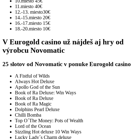
10.miesto 45€
11.miesto 40€
12.-13. miesto30€
14.-15.miesto 20€
16.-17.miesto 15€
18.-20.miesto 10€
V Eurogold casino už nájdeš aj hry od
výrobcu Novomatic
25 slotov od Novomatic v ponuke Eurogold casino
A Fistful of Wilds
Always Hot Deluxe
Apollo God of the Sun
Book of Ra Deluxe: Win Ways
Book of Ra Deluxe
Book of Ra Magic
Dolphins Pearl Deluxe
Chilli Bomba
Top O´The Money: Pots of Wealth
Lord of the Ocean
Sizzling Hot deluxe 10 Win Ways
Lucky Lady´s Charm deluxe