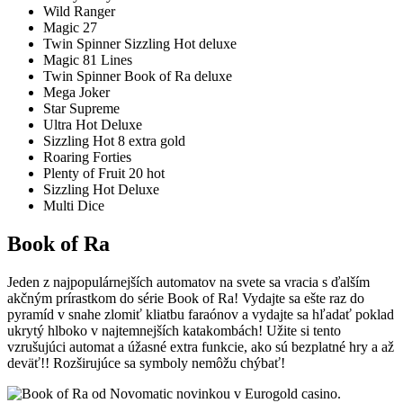
Wild Ranger
Magic 27
Twin Spinner Sizzling Hot deluxe
Magic 81 Lines
Twin Spinner Book of Ra deluxe
Mega Joker
Star Supreme
Ultra Hot Deluxe
Sizzling Hot 8 extra gold
Roaring Forties
Plenty of Fruit 20 hot
Sizzling Hot Deluxe
Multi Dice
Book of Ra
Jeden z najpopulárnejších automatov na svete sa vracia s ďalším
akčným prírastkom do série Book of Ra! Vydajte sa ešte raz do
pyramíd v snahe zlomiť kliatbu faraónov a vydajte sa hľadať poklad
ukrytý hlboko v najtemnejších katakombách! Užite si tento
vzrušujúci automat a úžasné extra funkcie, ako sú bezplatné hry a až
deväť!! Rozširujúce sa symboly nemôžu chýbať!