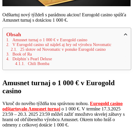
Odštartuj nový týždeň s parádnou akciou! Eurogold casino spúšťa
Amusnet turnaj s dotáciou 1 000 €.
Obsah
Amusnet turnaj o 1 000 € v Eurogold casino
V Eurogold casino už nájdeš aj hry od výrobcu Novomatic
25 slotov od Novomatic v ponuke Eurogold casino
Book of Ra
Dolphin´s Pearl Deluxe
Chili Bomba
Amusnet turnaj o 1 000 € v Eurogold
casino
Vkroč do nového týždňa tou správnou nohou.
Eurogold casino
odštartovalo Amusnet turnaj
o 1 000 €. V termíne 17.3.2025
23:59 – 20.3. 2025 23:59 môžeš zažiť množstvo skvelej zábavy s
hrami od obľúbeného výrobcu Amusnet. Okrem toho hráš o
odmeny z celkovej dotácie 1 000 €.