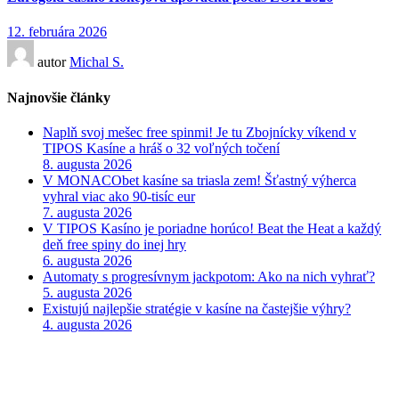
12. februára 2026
autor
Michal S.
Najnovšie články
Naplň svoj mešec free spinmi! Je tu Zbojnícky víkend v
TIPOS Kasíne a hráš o 32 voľných točení
8. augusta 2026
V MONACObet kasíne sa triasla zem! Šťastný výherca
vyhral viac ako 90-tisíc eur
7. augusta 2026
V TIPOS Kasíno je poriadne horúco! Beat the Heat a každý
deň free spiny do inej hry
6. augusta 2026
Automaty s progresívnym jackpotom: Ako na nich vyhrať?
5. augusta 2026
Existujú najlepšie stratégie v kasíne na častejšie výhry?
4. augusta 2026