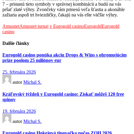
7 – pristanú tieto symboly v správnej kombinácii a budú na vás
pršať zlaté výhry. Zvončeky vám prinesú veľa šťastia a akonáhle
zažiaria aspoň tri hviezdičky, čakajú na vás ešte väčšie výhry.
Amusnet
Amusnet turnaj v Eurogold casino
Eurogold
Eurogold
casino
Dalšie články
Eurogold casino ponúka akciu Drops & Wins s ohromujúcim
prize poolom 25 miliónov eur
25. februára 2026
autor
Michal S.
Kráľovský týždeň v Eurogold casino: Získať môžeš 120 free
spinov
19. februára 2026
autor
Michal S.
Eurogold casino Hokejová tipovačka počas ZOH 2026