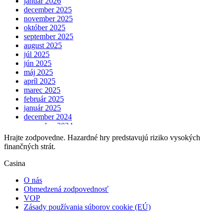
január 2026
december 2025
november 2025
október 2025
september 2025
august 2025
júl 2025
jún 2025
máj 2025
apríl 2025
marec 2025
február 2025
január 2025
december 2024
november 2024
október 2024
Hrajte zodpovedne. Hazardné hry predstavujú riziko vysokých
september 2024
finančných strát.
august 2024
júl 2024
Casina
jún 2024
máj 2024
O nás
apríl 2024
Obmedzená zodpovednosť
marec 2024
VOP
február 2024
Zásady používania súborov cookie (EÚ)
január 2024